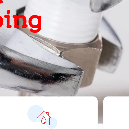
, snel
ts
orrecte prijzen vanaf 119 euro