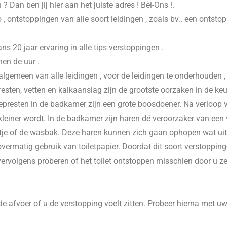
n
? Dan ben jij hier aan het juiste adres ! Bel-Ons !.
 , ontstoppingen van alle soort leidingen , zoals bv.. een ontsto
20 jaar ervaring in alle tips verstoppingen .
nen de uur .
 algemeen van alle leidingen , voor de leidingen te onderhouden 
esten, vetten en kalkaanslag zijn de grootste oorzaken in de keu
presten in de badkamer zijn een grote boosdoener. Na verloop va
einer wordt. In de badkamer zijn haren dé veroorzaker van een v
je of de wasbak. Deze haren kunnen zich gaan ophopen wat uitein
vermatig gebruik van toiletpapier. Doordat dit soort verstoppinge
 vervolgens proberen of het toilet ontstoppen misschien door u z
e afvoer of u de verstopping voelt zitten. Probeer hierna met u