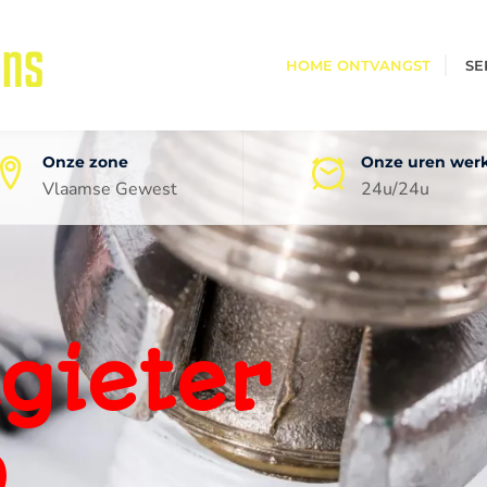
HOME ONTVANGST
SE
Onze zone
Onze uren wer
Vlaamse Gewest
24u/24u
oneel
ping
0 jaar