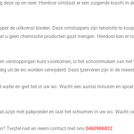
 deze op en neer. Hierdoor ontstaat er een zuigende kracht in d
er de uitkomst bieden. Deze ontstoppers zijn tenslotte te koop 
p dat u geen chemische producten gaat mengen. Hierdoor kan er 
n verstoppingen kunt voorkomen, is het schoonmaken van het to
 uit de wc worden verwijderd. Deze ijzerveren zijn in de meeste
 water en giet het in uw wc. Wacht een aantal minuten en spoel he
 azijn met pakpoeder en laat het schuimen in uw wc. Wacht ver
en? Twijfel niet en neem contact met ons
0460966812