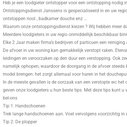
Heb je een loodgieter ontstopper voor een ontstopping nodig i
Ontstoppingsdienst Janssens is gespecialiseerd in
en uw regio
ontstoppen riool , badkamer douche enz …
Waarom onze ontstoppingsdienst kiezen ? Wij hebben meer dans 
Meerdere loodgieters in uw regio onmiddellijk beschikbaar bin
Elke 2 Jaar maken firma’s bedrijven of particuen een reiniging
De afvoer in uw woning kan gemakkelijk verstopt raken. Etensr
leidingen en veroorzaken op den duur een verstopping. Ook zee
namelijk ophopen, waardoor de doorgang in de afvoer steeds kl
model brengen: het zorgt allemaal voor haren in het doucheput
In de meeste gevallen is de oorzaak van een verstopte wc het o
geven onze loodgieters u hun beste tips. Met deze tips kunt u
bel-ons
Tip 1: Handschoenen
Trek lange handschoenen aan. Voel vervolgens voorzichtig in d
Tip 2: De plopper