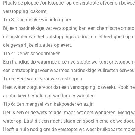
Plaats de plopper/ontstopper op de verstopte afvoer en beweeg
verstopping loskomt.
Tip 3: Chemische wc ontstopper
Bij een hardnekkige wc verstopping kan een chemische ontstopp
de bijsluiter van het ontstoppingsproduct en let heel goed o
die gevaarlijke situaties oplevert.
Tip 4: De wc schoonmaken
Een handige tip waarmee u een verstopte wc kunt ontstoppen e
een ontstoppingsveer waarmee hardnekkige vuilresten eenvoudig
Tip 5: Heet water voor wc ontstoppen
Heet water zorgt ervoor dat een verstopping losweekt. Kook het
aantal keer herhalen of wat langer wachten.
Tip 6: Een mengsel van bakpoeder en azijn
Het is een ouderwets middel maar het doet wonderen. Meng wat
water op. Laat dit een nacht staan en spoel hierna de wc door.
Heeft u hulp nodig om de verstopte wc weer bruikbaar te mak