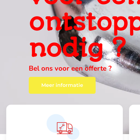
ervaring
ter plaa
wij vinden altijd een oplossing , c
Meer informatie