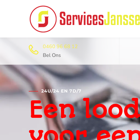
0460 96 68 12
Bel Ons
24U/24 EN 7D/7
Professi
ontstop
dienst 2