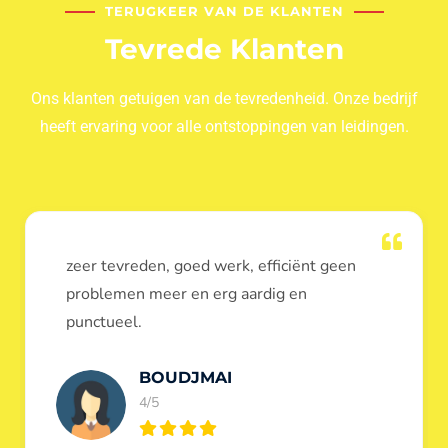
TERUGKEER VAN DE KLANTEN
Tevrede Klanten
Ons klanten getuigen van de tevredenheid. Onze bedrijf
heeft ervaring voor alle ontstoppingen van leidingen.
Dank u voor de ontstopping van wc, werd
heel goed uitgevoerd, door de loodgieters
ontstoppers services janssens.
Eric Garfield
5/5