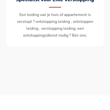
Wc spoelt niet meer door ? het water komt
terug ? ontstoppen wc , ontstopping wc , wc
verstopt , een ontstoppingsdienst nodig ?
Bel - ons ? V.A 119€