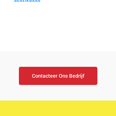
BEREIKBAAR
We Staan Altijd Voor jullie
klaar...
Contacteer Ons Bedrijf