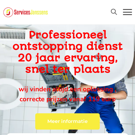
24U/24 EN 7D/7
Professioneel
ontstopping dienst
20 jaar ervaring,
snel ter plaats
wij vinden altijd een oplossing ,
correcte prijzen vanaf 119 euro
Meer informatie