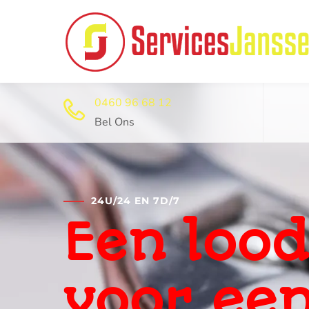
0460 96 68 12
Bel Ons
24U/24 EN 7D/7
Professi
ontstop
dienst 2