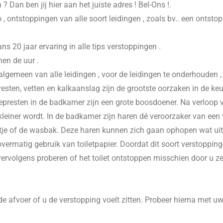
n
? Dan ben jij hier aan het juiste adres ! Bel-Ons !.
 , ontstoppingen van alle soort leidingen , zoals bv.. een ontsto
20 jaar ervaring in alle tips verstoppingen .
nen de uur .
 algemeen van alle leidingen , voor de leidingen te onderhouden 
esten, vetten en kalkaanslag zijn de grootste oorzaken in de keu
presten in de badkamer zijn een grote boosdoener. Na verloop va
einer wordt. In de badkamer zijn haren dé veroorzaker van een v
je of de wasbak. Deze haren kunnen zich gaan ophopen wat uitein
vermatig gebruik van toiletpapier. Doordat dit soort verstoppinge
 vervolgens proberen of het toilet ontstoppen misschien door u z
e afvoer of u de verstopping voelt zitten. Probeer hierna met u