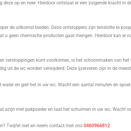
 deze op en neer. Hierdoor ontstaat er een zuigende kracht in d
er de uitkomst bieden. Deze ontstoppers zijn tenslotte te koop 
p dat u geen chemische producten gaat mengen. Hierdoor kan er 
n verstoppingen kunt voorkomen, is het schoonmaken van het to
 uit de wc worden verwijderd. Deze ijzerveren zijn in de meeste
 water en giet het in uw wc. Wacht een aantal minuten en spoel he
 azijn met pakpoeder en laat het schuimen in uw wc. Wacht ver
en? Twijfel niet en neem contact met ons
0460966812