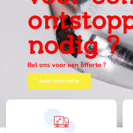
ervaring
ter plaa
wij vinden altijd een oplossing , c
Meer informatie