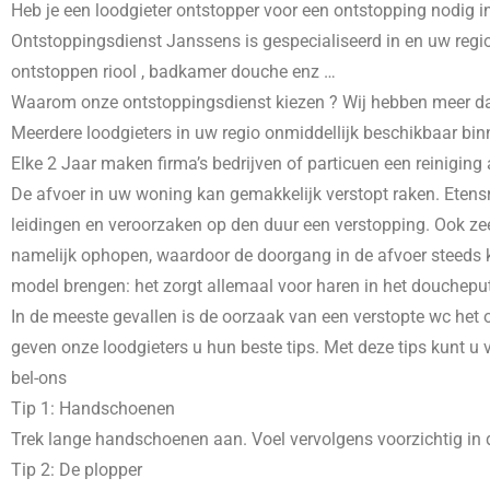
Heb je een loodgieter ontstopper voor een ontstopping nodig i
Ontstoppingsdienst Janssens is gespecialiseerd in
en uw regio
ontstoppen riool , badkamer douche enz …
Waarom onze ontstoppingsdienst kiezen ? Wij hebben meer dans 
Meerdere loodgieters in uw regio onmiddellijk beschikbaar bin
Elke 2 Jaar maken firma’s bedrijven of particuen een reiniging
De afvoer in uw woning kan gemakkelijk verstopt raken. Etensr
leidingen en veroorzaken op den duur een verstopping. Ook zee
namelijk ophopen, waardoor de doorgang in de afvoer steeds kl
model brengen: het zorgt allemaal voor haren in het doucheput
In de meeste gevallen is de oorzaak van een verstopte wc het o
geven onze loodgieters u hun beste tips. Met deze tips kunt u
bel-ons
Tip 1: Handschoenen
Trek lange handschoenen aan. Voel vervolgens voorzichtig in d
Tip 2: De plopper