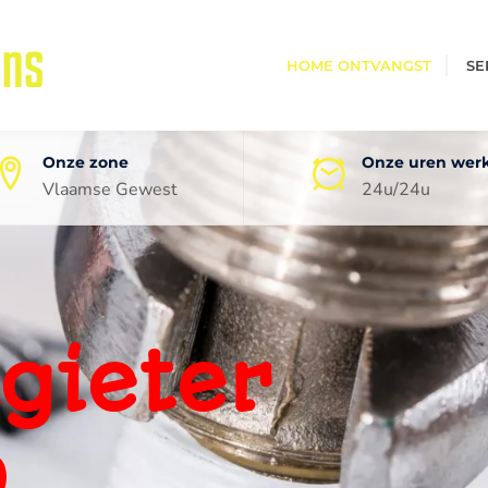
HOME ONTVANGST
SE
Onze zone
Onze uren wer
Vlaamse Gewest
24u/24u
oneel
ping
0 jaar