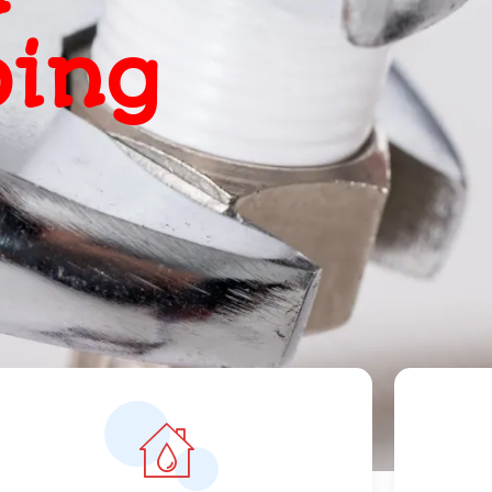
, snel
ts
orrecte prijzen vanaf 119 euro