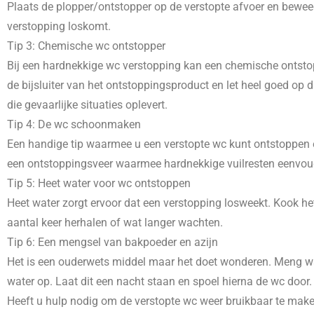
Plaats de plopper/ontstopper op de verstopte afvoer en beweeg
verstopping loskomt.
Tip 3: Chemische wc ontstopper
Bij een hardnekkige wc verstopping kan een chemische ontstopp
de bijsluiter van het ontstoppingsproduct en let heel goed o
die gevaarlijke situaties oplevert.
Tip 4: De wc schoonmaken
Een handige tip waarmee u een verstopte wc kunt ontstoppen e
een ontstoppingsveer waarmee hardnekkige vuilresten eenvoudig
Tip 5: Heet water voor wc ontstoppen
Heet water zorgt ervoor dat een verstopping losweekt. Kook het
aantal keer herhalen of wat langer wachten.
Tip 6: Een mengsel van bakpoeder en azijn
Het is een ouderwets middel maar het doet wonderen. Meng wat
water op. Laat dit een nacht staan en spoel hierna de wc door.
Heeft u hulp nodig om de verstopte wc weer bruikbaar te mak