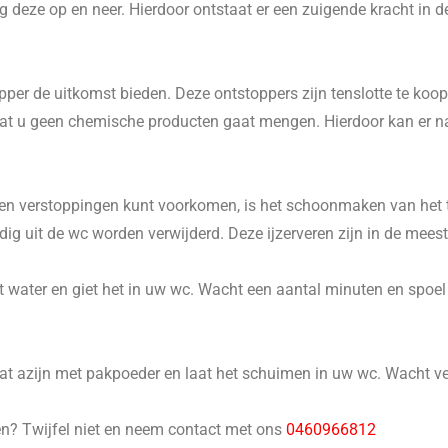
 deze op en neer. Hierdoor ontstaat er een zuigende kracht in d
er de uitkomst bieden. Deze ontstoppers zijn tenslotte te koop 
p dat u geen chemische producten gaat mengen. Hierdoor kan er 
n verstoppingen kunt voorkomen, is het schoonmaken van het to
 uit de wc worden verwijderd. Deze ijzerveren zijn in de meeste
 water en giet het in uw wc. Wacht een aantal minuten en spoel he
 azijn met pakpoeder en laat het schuimen in uw wc. Wacht ver
en? Twijfel niet en neem contact met ons
0460966812