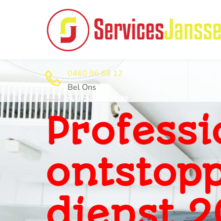
0460 96 68 12
Bel Ons
24U/24 EN 7D/7
Professi
ontstop
dienst 2