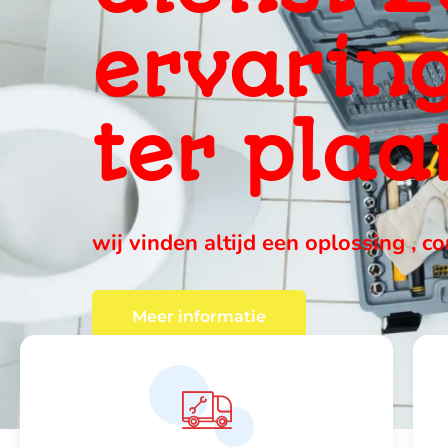
ervaring
ter plaa
wij vinden altijd een oplossing , c
Meer informatie