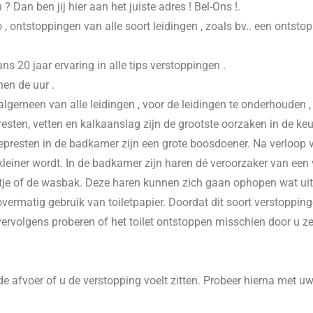
n
? Dan ben jij hier aan het juiste adres ! Bel-Ons !.
 , ontstoppingen van alle soort leidingen , zoals bv.. een ontsto
20 jaar ervaring in alle tips verstoppingen .
nen de uur .
 algemeen van alle leidingen , voor de leidingen te onderhouden 
esten, vetten en kalkaanslag zijn de grootste oorzaken in de keu
presten in de badkamer zijn een grote boosdoener. Na verloop va
einer wordt. In de badkamer zijn haren dé veroorzaker van een v
je of de wasbak. Deze haren kunnen zich gaan ophopen wat uitein
vermatig gebruik van toiletpapier. Doordat dit soort verstoppinge
 vervolgens proberen of het toilet ontstoppen misschien door u z
e afvoer of u de verstopping voelt zitten. Probeer hierna met u