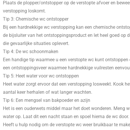
Plaats de plopper/ontstopper op de verstopte afvoer en beweeg
verstopping loskomt.
Tip 3: Chemische wc ontstopper
Bij een hardnekkige wc verstopping kan een chemische ontstopp
de bijsluiter van het ontstoppingsproduct en let heel goed o
die gevaarlijke situaties oplevert.
Tip 4: De wc schoonmaken
Een handige tip waarmee u een verstopte wc kunt ontstoppen e
een ontstoppingsveer waarmee hardnekkige vuilresten eenvoudig
Tip 5: Heet water voor wc ontstoppen
Heet water zorgt ervoor dat een verstopping losweekt. Kook het
aantal keer herhalen of wat langer wachten.
Tip 6: Een mengsel van bakpoeder en azijn
Het is een ouderwets middel maar het doet wonderen. Meng wat
water op. Laat dit een nacht staan en spoel hierna de wc door.
Heeft u hulp nodig om de verstopte wc weer bruikbaar te mak