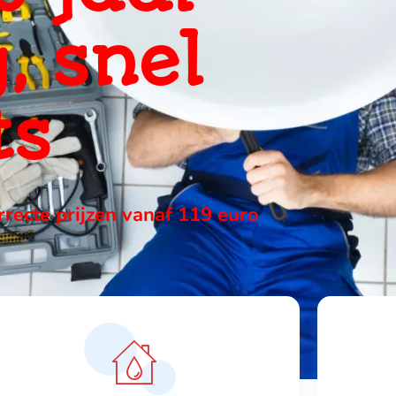
, snel
ts
orrecte prijzen vanaf 119 euro