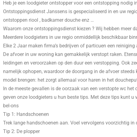
Heb je een loodgieter ontstopper voor een ontstopping nodig i
Ontstoppingsdienst Janssens is gespecialiseerd in
en uw regio
ontstoppen riool , badkamer douche enz …
Waarom onze ontstoppingsdienst kiezen ? Wij hebben meer dans 
Meerdere loodgieters in uw regio onmiddellijk beschikbaar bin
Elke 2 Jaar maken firma’s bedrijven of particuen een reiniging
De afvoer in uw woning kan gemakkelijk verstopt raken. Etensr
leidingen en veroorzaken op den duur een verstopping. Ook zee
namelijk ophopen, waardoor de doorgang in de afvoer steeds kl
model brengen: het zorgt allemaal voor haren in het doucheput
In de meeste gevallen is de oorzaak van een verstopte wc het o
geven onze loodgieters u hun beste tips. Met deze tips kunt u
bel-ons
Tip 1: Handschoenen
Trek lange handschoenen aan. Voel vervolgens voorzichtig in d
Tip 2: De plopper