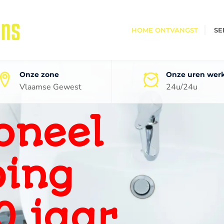
HOME ONTVANGST
SE
Onze zone
Onze uren wer
Vlaamse Gewest
24u/24u
oneel
ping
0 jaar