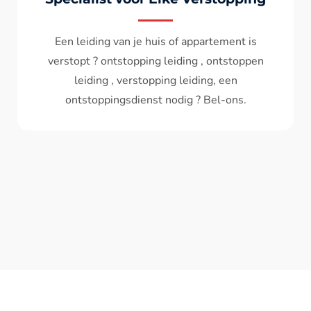
Wc spoelt niet meer door ? het water komt
terug ? ontstoppen wc , ontstopping wc , wc
verstopt , een ontstoppingsdienst nodig ?
Bel - ons ? V.A 119€