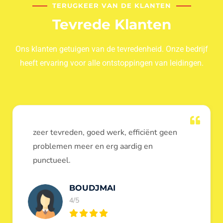
TERUGKEER VAN DE KLANTEN
Tevrede Klanten
Ons klanten getuigen van de tevredenheid. Onze bedrijf
heeft ervaring voor alle ontstoppingen van leidingen.
Dank u voor de ontstopping van wc, werd
heel goed uitgevoerd, door de loodgieters
ontstoppers services janssens.
Eric Garfield
5/5