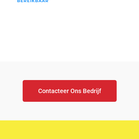
BEREIKBAAR
We Staan Altijd Voor jullie
klaar...
Contacteer Ons Bedrijf