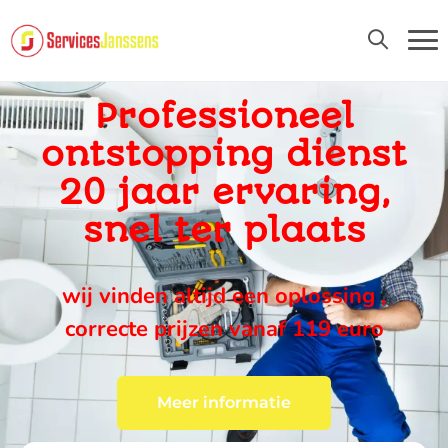
24U/24 EN 7D/7
Professioneel
ontstopping dienst
20 jaar ervaring,
snel ter plaats
wij vinden altijd een oplossing ,
correcte prijzen vanaf 119 euro
Meer informatie