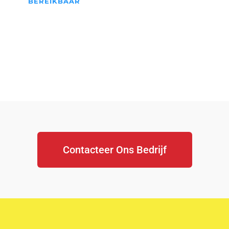
BEREIKBAAR
We Staan Altijd Voor jullie
klaar...
Contacteer Ons Bedrijf