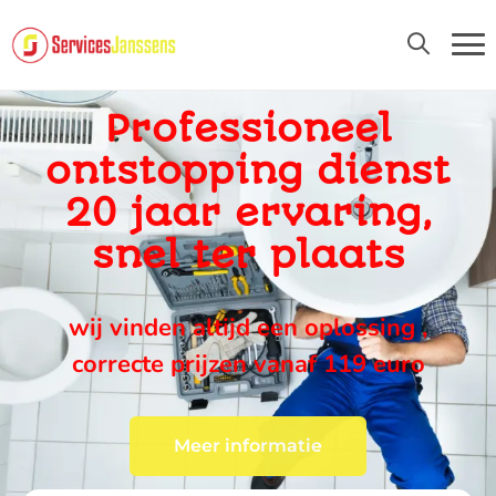
24U/24 EN 7D/7
Professioneel
ontstopping dienst
20 jaar ervaring,
snel ter plaats
wij vinden altijd een oplossing ,
correcte prijzen vanaf 119 euro
Meer informatie