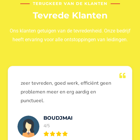
TERUGKEER VAN DE KLANTEN
Tevrede Klanten
Ons klanten getuigen van de tevredenheid. Onze bedrijf
heeft ervaring voor alle ontstoppingen van leidingen.
Dank u voor de ontstopping van wc, werd
heel goed uitgevoerd, door de loodgieters
ontstoppers services janssens.
Eric Garfield
5/5