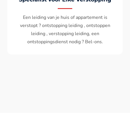
Wc spoelt niet meer door ? het water komt
terug ? ontstoppen wc , ontstopping wc , wc
verstopt , een ontstoppingsdienst nodig ?
Bel - ons ? V.A 119€