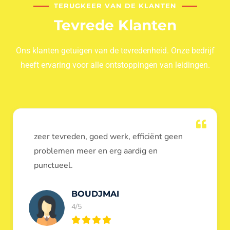
TERUGKEER VAN DE KLANTEN
Tevrede Klanten
Ons klanten getuigen van de tevredenheid. Onze bedrijf
heeft ervaring voor alle ontstoppingen van leidingen.
Dank u voor de ontstopping van wc, werd
heel goed uitgevoerd, door de loodgieters
ontstoppers services janssens.
Eric Garfield
5/5