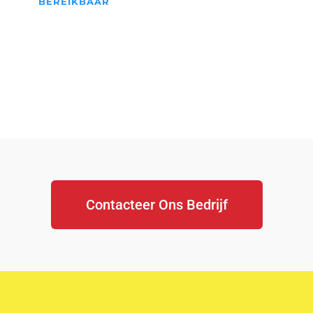
BEREIKBAAR
We Staan Altijd Voor jullie
klaar...
Contacteer Ons Bedrijf