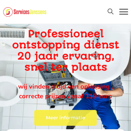
24U/24 EN 7D/7
Professioneel
ontstopping dienst
20 jaar ervaring,
snel ter plaats
wij vinden altijd een oplossing ,
correcte prijzen vanaf 119 euro
Meer informatie