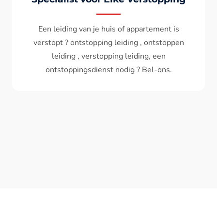
Wc spoelt niet meer door ? het water komt
terug ? ontstoppen wc , ontstopping wc , wc
verstopt , een ontstoppingsdienst nodig ?
Bel - ons ? V.A 119€