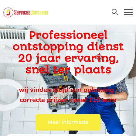
24U/24 EN 7D/7
Professioneel
ontstopping dienst
20 jaar ervaring,
snel ter plaats
wij vinden altijd een oplossing ,
correcte prijzen vanaf 119 euro
Meer informatie