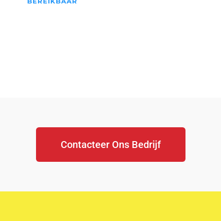
BEREIKBAAR
We Staan Altijd Voor jullie
klaar...
Contacteer Ons Bedrijf