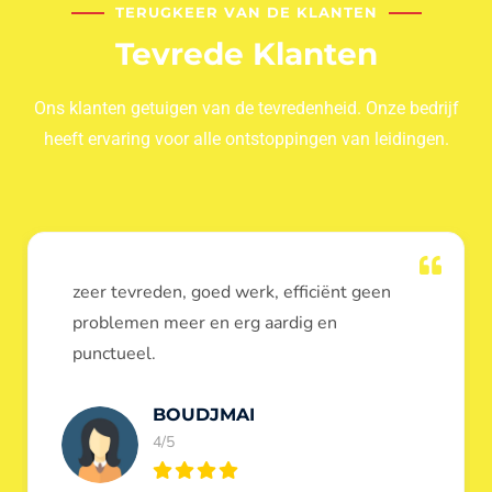
TERUGKEER VAN DE KLANTEN
Tevrede Klanten
Ons klanten getuigen van de tevredenheid. Onze bedrijf
heeft ervaring voor alle ontstoppingen van leidingen.
Dank u voor de ontstopping van wc, werd
heel goed uitgevoerd, door de loodgieters
ontstoppers services janssens.
Eric Garfield
5/5