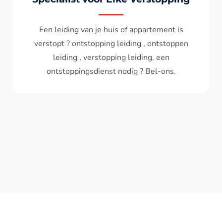
Wc spoelt niet meer door ? het water komt
terug ? ontstoppen wc , ontstopping wc , wc
verstopt , een ontstoppingsdienst nodig ?
Bel - ons ? V.A 119€