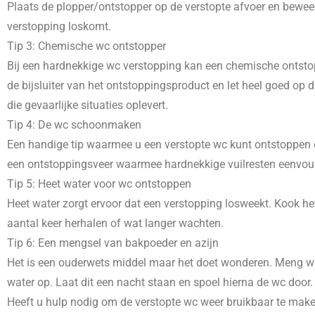
Plaats de plopper/ontstopper op de verstopte afvoer en beweeg
verstopping loskomt.
Tip 3: Chemische wc ontstopper
Bij een hardnekkige wc verstopping kan een chemische ontstopp
de bijsluiter van het ontstoppingsproduct en let heel goed o
die gevaarlijke situaties oplevert.
Tip 4: De wc schoonmaken
Een handige tip waarmee u een verstopte wc kunt ontstoppen e
een ontstoppingsveer waarmee hardnekkige vuilresten eenvoudig
Tip 5: Heet water voor wc ontstoppen
Heet water zorgt ervoor dat een verstopping losweekt. Kook het
aantal keer herhalen of wat langer wachten.
Tip 6: Een mengsel van bakpoeder en azijn
Het is een ouderwets middel maar het doet wonderen. Meng wat
water op. Laat dit een nacht staan en spoel hierna de wc door.
Heeft u hulp nodig om de verstopte wc weer bruikbaar te mak