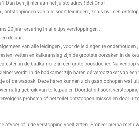
n
? Dan ben jij hier aan het juiste adres ! Bel-Ons !.
 , ontstoppingen van alle soort leidingen , zoals bv.. een ontsto
20 jaar ervaring in alle tips verstoppingen .
nen de uur .
 algemeen van alle leidingen , voor de leidingen te onderhouden 
esten, vetten en kalkaanslag zijn de grootste oorzaken in de keu
presten in de badkamer zijn een grote boosdoener. Na verloop va
einer wordt. In de badkamer zijn haren dé veroorzaker van een v
je of de wasbak. Deze haren kunnen zich gaan ophopen wat uitein
vermatig gebruik van toiletpapier. Doordat dit soort verstoppinge
 vervolgens proberen of het toilet ontstoppen misschien door u z
e afvoer of u de verstopping voelt zitten. Probeer hierna met u