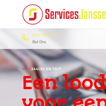
0460 96 68 12
Bel Ons
24U/24 EN 7D/7
Professi
ontstop
dienst 2