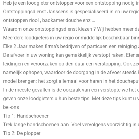
Heb je een loodgieter ontstopper voor een ontstopping nodig i
Ontstoppingsdienst Janssens is gespecialiseerd in
en uw regio
ontstoppen riool , badkamer douche enz …
Waarom onze ontstoppingsdienst kiezen ? Wij hebben meer dans 
Meerdere loodgieters in uw regio onmiddellijk beschikbaar bin
Elke 2 Jaar maken firma’s bedrijven of particuen een reiniging
De afvoer in uw woning kan gemakkelijk verstopt raken. Etensr
leidingen en veroorzaken op den duur een verstopping. Ook zee
namelijk ophopen, waardoor de doorgang in de afvoer steeds kl
model brengen: het zorgt allemaal voor haren in het doucheput
In de meeste gevallen is de oorzaak van een verstopte wc het o
geven onze loodgieters u hun beste tips. Met deze tips kunt u
bel-ons
Tip 1: Handschoenen
Trek lange handschoenen aan. Voel vervolgens voorzichtig in d
Tip 2: De plopper