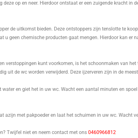
 deze op en neer. Hierdoor ontstaat er een zuigende kracht in d
er de uitkomst bieden. Deze ontstoppers zijn tenslotte te koop 
p dat u geen chemische producten gaat mengen. Hierdoor kan er 
n verstoppingen kunt voorkomen, is het schoonmaken van het to
 uit de wc worden verwijderd. Deze ijzerveren zijn in de meeste
 water en giet het in uw wc. Wacht een aantal minuten en spoel he
 azijn met pakpoeder en laat het schuimen in uw wc. Wacht ver
en? Twijfel niet en neem contact met ons
0460966812