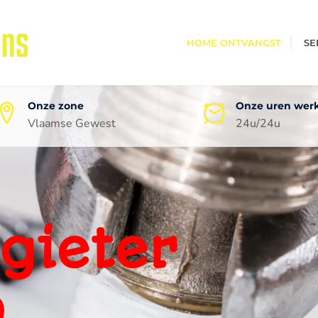
HOME ONTVANGST
SE
Onze zone
Onze uren wer
Vlaamse Gewest
24u/24u
oneel
ping
0 jaar