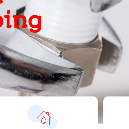
, snel
ts
orrecte prijzen vanaf 119 euro