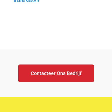
BEREIKBAAR
We Staan Altijd Voor jullie
klaar...
Contacteer Ons Bedrijf