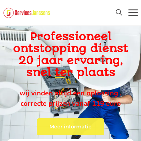
24U/24 EN 7D/7
Professioneel
ontstopping dienst
20 jaar ervaring,
snel ter plaats
wij vinden altijd een oplossing ,
correcte prijzen vanaf 119 euro
Meer informatie