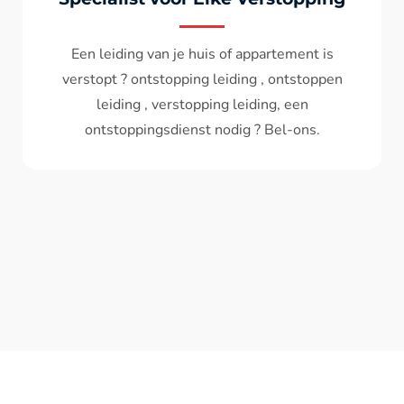
Wc spoelt niet meer door ? het water komt
terug ? ontstoppen wc , ontstopping wc , wc
verstopt , een ontstoppingsdienst nodig ?
Bel - ons ? V.A 119€