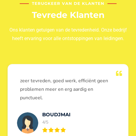
TERUGKEER VAN DE KLANTEN
Tevrede Klanten
Ons klanten getuigen van de tevredenheid. Onze bedrijf
heeft ervaring voor alle ontstoppingen van leidingen.
Dank u voor de ontstopping van wc, werd
heel goed uitgevoerd, door de loodgieters
ontstoppers services janssens.
Eric Garfield
5/5