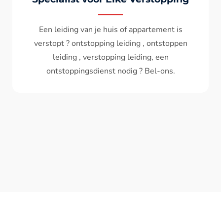
Wc spoelt niet meer door ? het water komt
terug ? ontstoppen wc , ontstopping wc , wc
verstopt , een ontstoppingsdienst nodig ?
Bel - ons ? V.A 119€