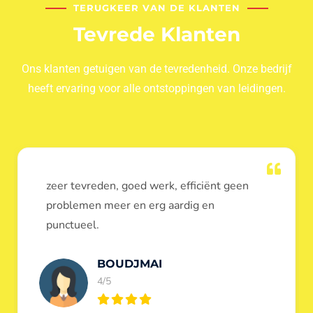
TERUGKEER VAN DE KLANTEN
Tevrede Klanten
Ons klanten getuigen van de tevredenheid. Onze bedrijf
heeft ervaring voor alle ontstoppingen van leidingen.
Dank u voor de ontstopping van wc, werd
heel goed uitgevoerd, door de loodgieters
ontstoppers services janssens.
Eric Garfield
5/5