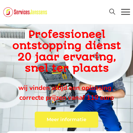
24U/24 EN 7D/7
Professioneel
ontstopping dienst
20 jaar ervaring,
snel ter plaats
wij vinden altijd een oplossing ,
correcte prijzen vanaf 119 euro
Meer informatie