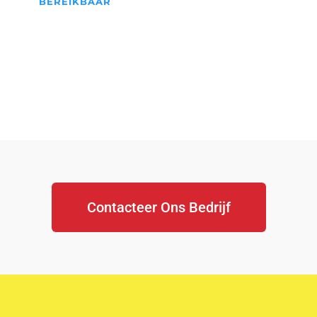
BEREIKBAAR
We Staan Altijd Voor jullie
klaar...
Contacteer Ons Bedrijf