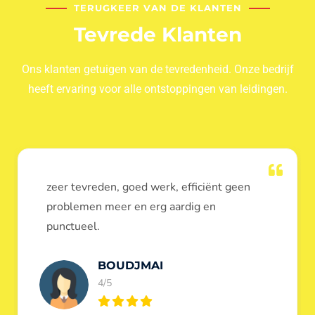
TERUGKEER VAN DE KLANTEN
Tevrede Klanten
Ons klanten getuigen van de tevredenheid. Onze bedrijf
heeft ervaring voor alle ontstoppingen van leidingen.
Dank u voor de ontstopping van wc, werd
heel goed uitgevoerd, door de loodgieters
ontstoppers services janssens.
Eric Garfield
5/5