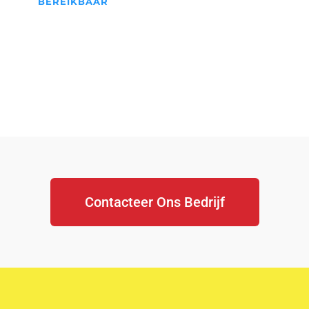
BEREIKBAAR
We Staan Altijd Voor jullie
klaar...
Contacteer Ons Bedrijf