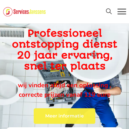
24U/24 EN 7D/7
Professioneel
ontstopping dienst
20 jaar ervaring,
snel ter plaats
wij vinden altijd een oplossing ,
correcte prijzen vanaf 119 euro
Meer informatie