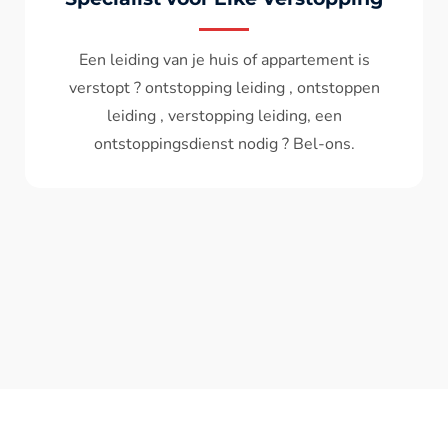
Wc spoelt niet meer door ? het water komt
terug ? ontstoppen wc , ontstopping wc , wc
verstopt , een ontstoppingsdienst nodig ?
Bel - ons ? V.A 119€