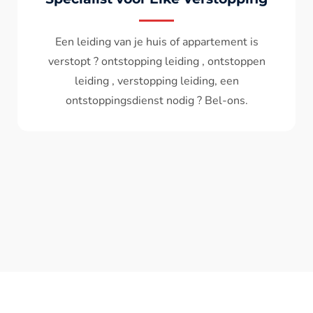
Wc spoelt niet meer door ? het water komt
terug ? ontstoppen wc , ontstopping wc , wc
verstopt , een ontstoppingsdienst nodig ?
Bel - ons ? V.A 119€