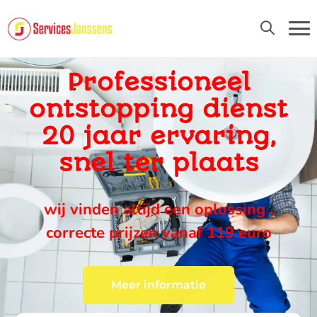
24U/24 EN 7D/7
Professioneel
ontstopping dienst
20 jaar ervaring,
snel ter plaats
wij vinden altijd een oplossing ,
correcte prijzen vanaf 119 euro
Meer informatie