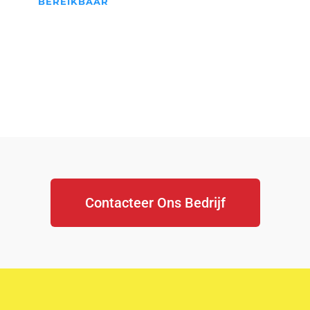
BEREIKBAAR
We Staan Altijd Voor jullie
klaar...
Contacteer Ons Bedrijf