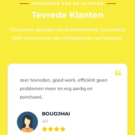
TERUGKEER VAN DE KLANTEN
Tevrede Klanten
Ons klanten getuigen van de tevredenheid. Onze bedrijf
heeft ervaring voor alle ontstoppingen van leidingen.
Dank u voor de ontstopping van wc, werd
heel goed uitgevoerd, door de loodgieters
ontstoppers services janssens.
Eric Garfield
5/5