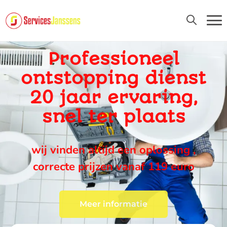
24U/24 EN 7D/7
Professioneel
ontstopping dienst
20 jaar ervaring,
snel ter plaats
wij vinden altijd een oplossing ,
correcte prijzen vanaf 119 euro
Meer informatie