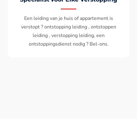
Wc spoelt niet meer door ? het water komt
terug ? ontstoppen wc , ontstopping wc , wc
verstopt , een ontstoppingsdienst nodig ?
Bel - ons ? V.A 119€