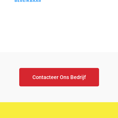
BEREIKBAAR
We Staan Altijd Voor jullie
klaar...
Contacteer Ons Bedrijf