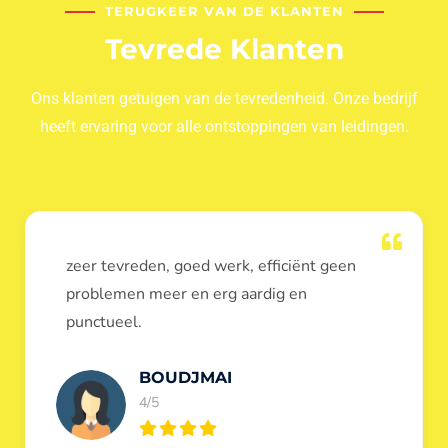
TERUGKEER VAN DE KLANTEN
Tevrede Klanten
Ons klanten getuigen van de tevredenheid. Onze bedrijf
heeft ervaring voor alle ontstoppingen van leidingen.
Dank u voor de ontstopping van wc, werd
heel goed uitgevoerd, door de loodgieters
ontstoppers services janssens.
Eric Garfield
5/5