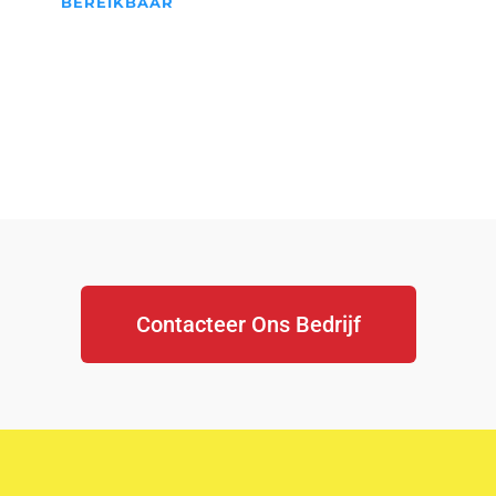
BEREIKBAAR
We Staan Altijd Voor jullie
klaar...
Contacteer Ons Bedrijf