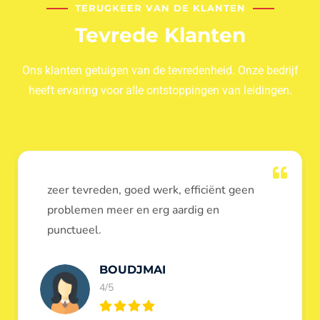
TERUGKEER VAN DE KLANTEN
Tevrede Klanten
Ons klanten getuigen van de tevredenheid. Onze bedrijf
heeft ervaring voor alle ontstoppingen van leidingen.
Dank u voor de ontstopping van wc, werd
heel goed uitgevoerd, door de loodgieters
ontstoppers services janssens.
Eric Garfield
5/5