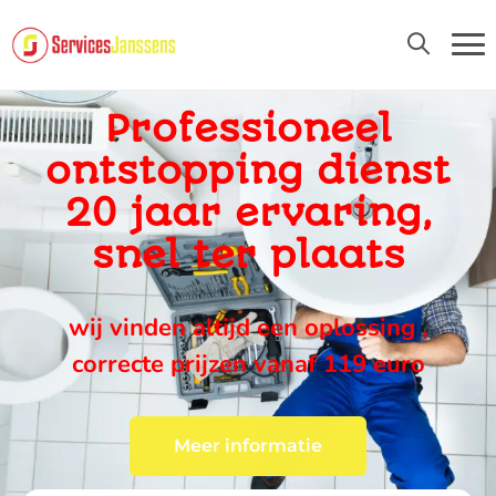
24U/24 EN 7D/7
Professioneel
ontstopping dienst
20 jaar ervaring,
snel ter plaats
wij vinden altijd een oplossing ,
correcte prijzen vanaf 119 euro
Meer informatie