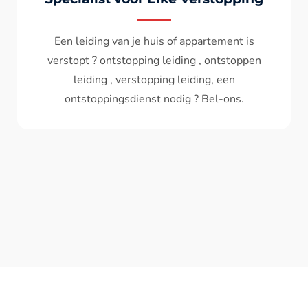
Wc spoelt niet meer door ? het water komt
terug ? ontstoppen wc , ontstopping wc , wc
verstopt , een ontstoppingsdienst nodig ?
Bel - ons ? V.A 119€