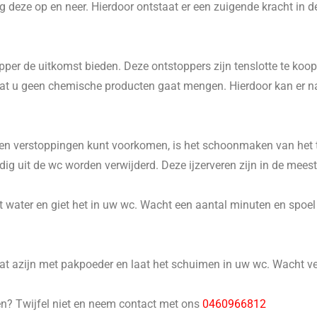
 deze op en neer. Hierdoor ontstaat er een zuigende kracht in d
er de uitkomst bieden. Deze ontstoppers zijn tenslotte te koop 
p dat u geen chemische producten gaat mengen. Hierdoor kan er 
n verstoppingen kunt voorkomen, is het schoonmaken van het to
 uit de wc worden verwijderd. Deze ijzerveren zijn in de meeste
 water en giet het in uw wc. Wacht een aantal minuten en spoel he
 azijn met pakpoeder en laat het schuimen in uw wc. Wacht ver
en? Twijfel niet en neem contact met ons
0460966812