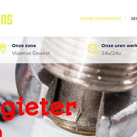
HOME ONTVANGST
SE
Onze zone
Onze uren wer
Vlaamse Gewest
24u/24u
oneel
ping
0 jaar