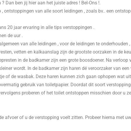
n
? Dan ben jij hier aan het juiste adres ! Bel-Ons !.
 , ontstoppingen van alle soort leidingen , zoals bv.. een ontsto
20 jaar ervaring in alle tips verstoppingen .
nen de uur .
 algemeen van alle leidingen , voor de leidingen te onderhouden 
esten, vetten en kalkaanslag zijn de grootste oorzaken in de keu
presten in de badkamer zijn een grote boosdoener. Na verloop va
einer wordt. In de badkamer zijn haren dé veroorzaker van een v
je of de wasbak. Deze haren kunnen zich gaan ophopen wat uitein
vermatig gebruik van toiletpapier. Doordat dit soort verstoppinge
 vervolgens proberen of het toilet ontstoppen misschien door u z
e afvoer of u de verstopping voelt zitten. Probeer hierna met u