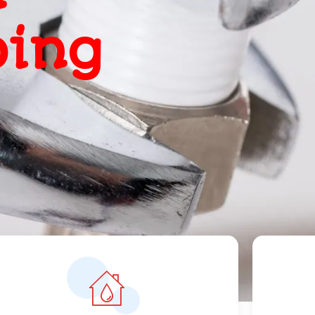
, snel
ts
orrecte prijzen vanaf 119 euro