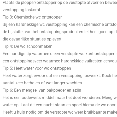
Plaats de plopper/ontstopper op de verstopte afvoer en beweeg
verstopping loskomt.
Tip 3: Chemische wc ontstopper
Bij een hardnekkige wc verstopping kan een chemische ontstopp
de bijsluiter van het ontstoppingsproduct en let heel goed o
die gevaarlijke situaties oplevert.
Tip 4: De wc schoonmaken
Een handige tip waarmee u een verstopte wc kunt ontstoppen e
een ontstoppingsveer waarmee hardnekkige vuilresten eenvoudig
Tip 5: Heet water voor wc ontstoppen
Heet water zorgt ervoor dat een verstopping losweekt. Kook het
aantal keer herhalen of wat langer wachten.
Tip 6: Een mengsel van bakpoeder en azijn
Het is een ouderwets middel maar het doet wonderen. Meng wat
water op. Laat dit een nacht staan en spoel hierna de wc door.
Heeft u hulp nodig om de verstopte wc weer bruikbaar te mak