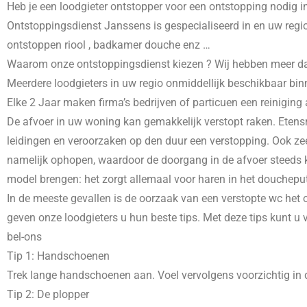
Heb je een loodgieter ontstopper voor een ontstopping nodig i
Ontstoppingsdienst Janssens is gespecialiseerd in
en uw regio
ontstoppen riool , badkamer douche enz …
Waarom onze ontstoppingsdienst kiezen ? Wij hebben meer dans 
Meerdere loodgieters in uw regio onmiddellijk beschikbaar bin
Elke 2 Jaar maken firma’s bedrijven of particuen een reiniging
De afvoer in uw woning kan gemakkelijk verstopt raken. Etensr
leidingen en veroorzaken op den duur een verstopping. Ook zee
namelijk ophopen, waardoor de doorgang in de afvoer steeds kl
model brengen: het zorgt allemaal voor haren in het doucheput
In de meeste gevallen is de oorzaak van een verstopte wc het o
geven onze loodgieters u hun beste tips. Met deze tips kunt u
bel-ons
Tip 1: Handschoenen
Trek lange handschoenen aan. Voel vervolgens voorzichtig in d
Tip 2: De plopper