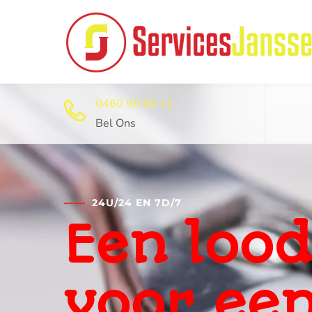
0460 96 68 12
Bel Ons
24U/24 EN 7D/7
Professi
ontstop
dienst 2