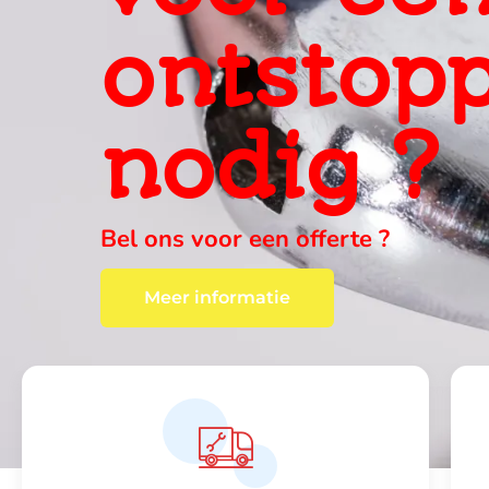
ervaring
ter plaa
wij vinden altijd een oplossing , c
Meer informatie