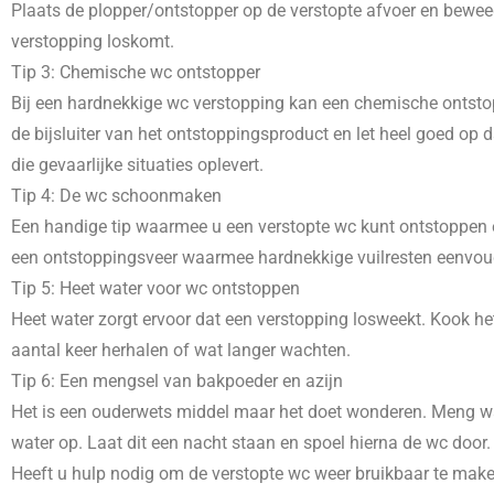
Plaats de plopper/ontstopper op de verstopte afvoer en beweeg
verstopping loskomt.
Tip 3: Chemische wc ontstopper
Bij een hardnekkige wc verstopping kan een chemische ontstopp
de bijsluiter van het ontstoppingsproduct en let heel goed o
die gevaarlijke situaties oplevert.
Tip 4: De wc schoonmaken
Een handige tip waarmee u een verstopte wc kunt ontstoppen e
een ontstoppingsveer waarmee hardnekkige vuilresten eenvoudig
Tip 5: Heet water voor wc ontstoppen
Heet water zorgt ervoor dat een verstopping losweekt. Kook het
aantal keer herhalen of wat langer wachten.
Tip 6: Een mengsel van bakpoeder en azijn
Het is een ouderwets middel maar het doet wonderen. Meng wat
water op. Laat dit een nacht staan en spoel hierna de wc door.
Heeft u hulp nodig om de verstopte wc weer bruikbaar te mak