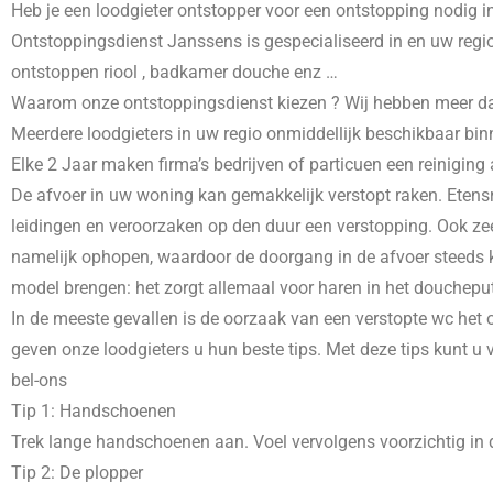
Heb je een loodgieter ontstopper voor een ontstopping nodig i
Ontstoppingsdienst Janssens is gespecialiseerd in
en uw regio
ontstoppen riool , badkamer douche enz …
Waarom onze ontstoppingsdienst kiezen ? Wij hebben meer dans 
Meerdere loodgieters in uw regio onmiddellijk beschikbaar bin
Elke 2 Jaar maken firma’s bedrijven of particuen een reiniging
De afvoer in uw woning kan gemakkelijk verstopt raken. Etensr
leidingen en veroorzaken op den duur een verstopping. Ook zee
namelijk ophopen, waardoor de doorgang in de afvoer steeds kl
model brengen: het zorgt allemaal voor haren in het doucheput
In de meeste gevallen is de oorzaak van een verstopte wc het o
geven onze loodgieters u hun beste tips. Met deze tips kunt u
bel-ons
Tip 1: Handschoenen
Trek lange handschoenen aan. Voel vervolgens voorzichtig in d
Tip 2: De plopper