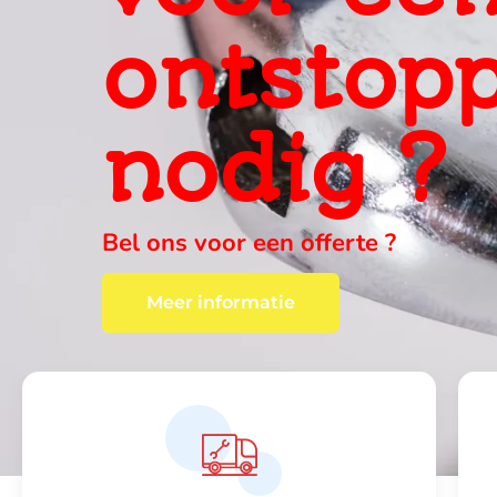
ervaring
ter plaa
wij vinden altijd een oplossing , c
Meer informatie