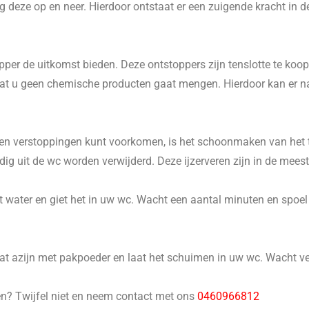
 deze op en neer. Hierdoor ontstaat er een zuigende kracht in d
er de uitkomst bieden. Deze ontstoppers zijn tenslotte te koop 
p dat u geen chemische producten gaat mengen. Hierdoor kan er 
n verstoppingen kunt voorkomen, is het schoonmaken van het to
 uit de wc worden verwijderd. Deze ijzerveren zijn in de meeste
 water en giet het in uw wc. Wacht een aantal minuten en spoel he
 azijn met pakpoeder en laat het schuimen in uw wc. Wacht ver
en? Twijfel niet en neem contact met ons
0460966812