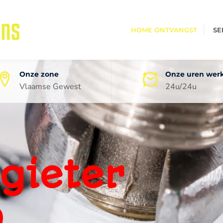
HOME ONTVANGST
SE
Onze zone
Onze uren wer
Vlaamse Gewest
24u/24u
oneel
ping
0 jaar