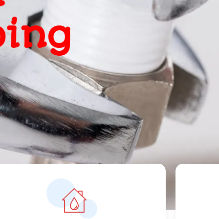
, snel
ts
orrecte prijzen vanaf 119 euro