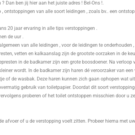
n
? Dan ben jij hier aan het juiste adres ! Bel-Ons !.
 , ontstoppingen van alle soort leidingen , zoals bv.. een ontsto
20 jaar ervaring in alle tips verstoppingen .
nen de uur .
 algemeen van alle leidingen , voor de leidingen te onderhouden 
esten, vetten en kalkaanslag zijn de grootste oorzaken in de keu
presten in de badkamer zijn een grote boosdoener. Na verloop va
einer wordt. In de badkamer zijn haren dé veroorzaker van een v
je of de wasbak. Deze haren kunnen zich gaan ophopen wat uitein
vermatig gebruik van toiletpapier. Doordat dit soort verstoppinge
 vervolgens proberen of het toilet ontstoppen misschien door u z
e afvoer of u de verstopping voelt zitten. Probeer hierna met u