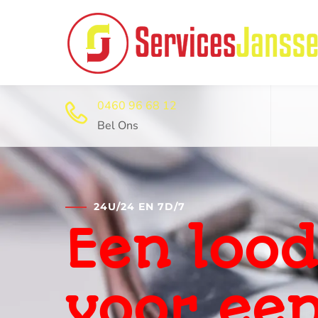
0460 96 68 12
Bel Ons
24U/24 EN 7D/7
Professi
ontstop
dienst 2