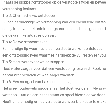
Plaats de plopper/ontstopper op de verstopte afvoer en beweeg
verstopping loskomt.
Tip 3: Chemische wc ontstopper
Bij een hardnekkige wc verstopping kan een chemische ontstopp
de bijsluiter van het ontstoppingsproduct en let heel goed o
die gevaarlijke situaties oplevert.
Tip 4: De wc schoonmaken
Een handige tip waarmee u een verstopte wc kunt ontstoppen e
een ontstoppingsveer waarmee hardnekkige vuilresten eenvoudig
Tip 5: Heet water voor wc ontstoppen
Heet water zorgt ervoor dat een verstopping losweekt. Kook het
aantal keer herhalen of wat langer wachten.
Tip 6: Een mengsel van bakpoeder en azijn
Het is een ouderwets middel maar het doet wonderen. Meng wat
water op. Laat dit een nacht staan en spoel hierna de wc door.
Heeft u hulp nodig om de verstopte wc weer bruikbaar te mak