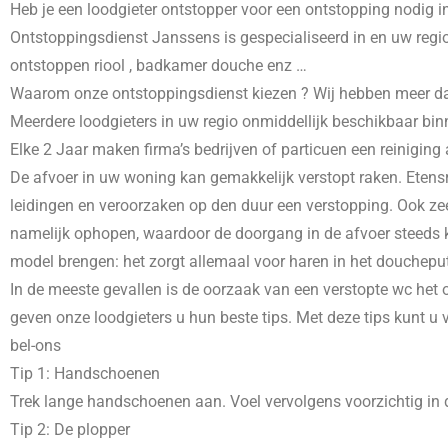
Heb je een loodgieter ontstopper voor een ontstopping nodig i
Ontstoppingsdienst Janssens is gespecialiseerd in
en uw regio
ontstoppen riool , badkamer douche enz …
Waarom onze ontstoppingsdienst kiezen ? Wij hebben meer dans 
Meerdere loodgieters in uw regio onmiddellijk beschikbaar bin
Elke 2 Jaar maken firma’s bedrijven of particuen een reiniging
De afvoer in uw woning kan gemakkelijk verstopt raken. Etensr
leidingen en veroorzaken op den duur een verstopping. Ook zee
namelijk ophopen, waardoor de doorgang in de afvoer steeds kl
model brengen: het zorgt allemaal voor haren in het doucheput
In de meeste gevallen is de oorzaak van een verstopte wc het o
geven onze loodgieters u hun beste tips. Met deze tips kunt u
bel-ons
Tip 1: Handschoenen
Trek lange handschoenen aan. Voel vervolgens voorzichtig in d
Tip 2: De plopper