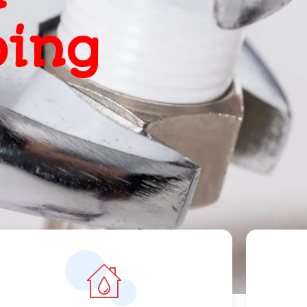
, snel
ts
orrecte prijzen vanaf 119 euro