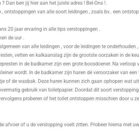
n
? Dan ben jij hier aan het juiste adres ! Bel-Ons !.
 , ontstoppingen van alle soort leidingen , zoals bv.. een ontsto
20 jaar ervaring in alle tips verstoppingen .
nen de uur .
 algemeen van alle leidingen , voor de leidingen te onderhouden 
esten, vetten en kalkaanslag zijn de grootste oorzaken in de keu
presten in de badkamer zijn een grote boosdoener. Na verloop va
einer wordt. In de badkamer zijn haren dé veroorzaker van een v
je of de wasbak. Deze haren kunnen zich gaan ophopen wat uitein
vermatig gebruik van toiletpapier. Doordat dit soort verstoppinge
 vervolgens proberen of het toilet ontstoppen misschien door u z
e afvoer of u de verstopping voelt zitten. Probeer hierna met u