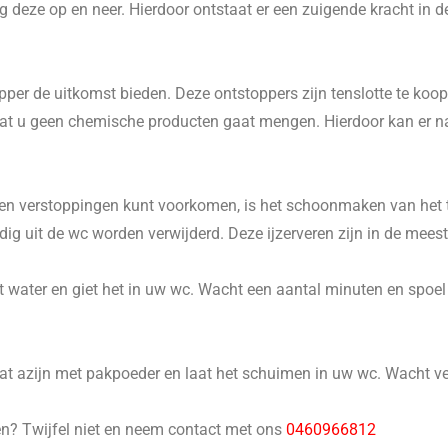
 deze op en neer. Hierdoor ontstaat er een zuigende kracht in d
er de uitkomst bieden. Deze ontstoppers zijn tenslotte te koop 
p dat u geen chemische producten gaat mengen. Hierdoor kan er 
n verstoppingen kunt voorkomen, is het schoonmaken van het to
 uit de wc worden verwijderd. Deze ijzerveren zijn in de meeste
 water en giet het in uw wc. Wacht een aantal minuten en spoel he
 azijn met pakpoeder en laat het schuimen in uw wc. Wacht ver
en? Twijfel niet en neem contact met ons
0460966812