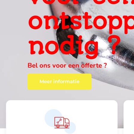
ervaring
ter plaa
wij vinden altijd een oplossing , c
Meer informatie