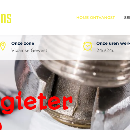
HOME ONTVANGST
SE
Onze zone
Onze uren wer
Vlaamse Gewest
24u/24u
oneel
ping
0 jaar