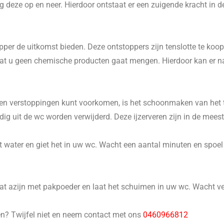
 deze op en neer. Hierdoor ontstaat er een zuigende kracht in d
er de uitkomst bieden. Deze ontstoppers zijn tenslotte te koop 
p dat u geen chemische producten gaat mengen. Hierdoor kan er 
n verstoppingen kunt voorkomen, is het schoonmaken van het to
 uit de wc worden verwijderd. Deze ijzerveren zijn in de meeste
 water en giet het in uw wc. Wacht een aantal minuten en spoel he
 azijn met pakpoeder en laat het schuimen in uw wc. Wacht ver
en? Twijfel niet en neem contact met ons
0460966812