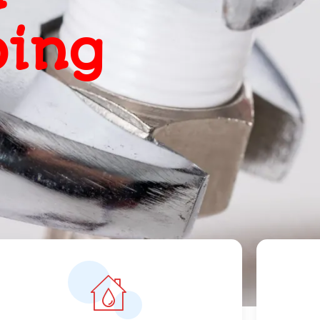
, snel
ts
orrecte prijzen vanaf 119 euro