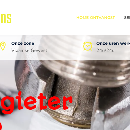
HOME ONTVANGST
SE
Onze zone
Onze uren wer
Vlaamse Gewest
24u/24u
oneel
ping
0 jaar