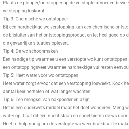
Plaats de plopper/ontstopper op de verstopte afvoer en beweeg
verstopping loskomt.
Tip 3: Chemische wc ontstopper
Bij een hardnekkige wc verstopping kan een chemische ontstopp
de bijsluiter van het ontstoppingsproduct en let heel goed o
die gevaarlijke situaties oplevert.
Tip 4: De wc schoonmaken
Een handige tip waarmee u een verstopte wc kunt ontstoppen e
een ontstoppingsveer waarmee hardnekkige vuilresten eenvoudig
Tip 5: Heet water voor wc ontstoppen
Heet water zorgt ervoor dat een verstopping losweekt. Kook het
aantal keer herhalen of wat langer wachten.
Tip 6: Een mengsel van bakpoeder en azijn
Het is een ouderwets middel maar het doet wonderen. Meng wat
water op. Laat dit een nacht staan en spoel hierna de wc door.
Heeft u hulp nodig om de verstopte wc weer bruikbaar te mak