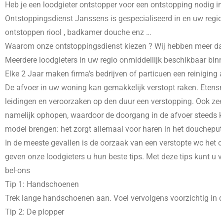
Heb je een loodgieter ontstopper voor een ontstopping nodig i
Ontstoppingsdienst Janssens is gespecialiseerd in
en uw regio
ontstoppen riool , badkamer douche enz …
Waarom onze ontstoppingsdienst kiezen ? Wij hebben meer dans 
Meerdere loodgieters in uw regio onmiddellijk beschikbaar bin
Elke 2 Jaar maken firma’s bedrijven of particuen een reiniging
De afvoer in uw woning kan gemakkelijk verstopt raken. Etensr
leidingen en veroorzaken op den duur een verstopping. Ook zee
namelijk ophopen, waardoor de doorgang in de afvoer steeds kl
model brengen: het zorgt allemaal voor haren in het doucheput
In de meeste gevallen is de oorzaak van een verstopte wc het o
geven onze loodgieters u hun beste tips. Met deze tips kunt u
bel-ons
Tip 1: Handschoenen
Trek lange handschoenen aan. Voel vervolgens voorzichtig in d
Tip 2: De plopper