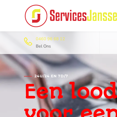
0460 96 68 12
Bel Ons
24U/24 EN 7D/7
Professi
ontstop
dienst 2