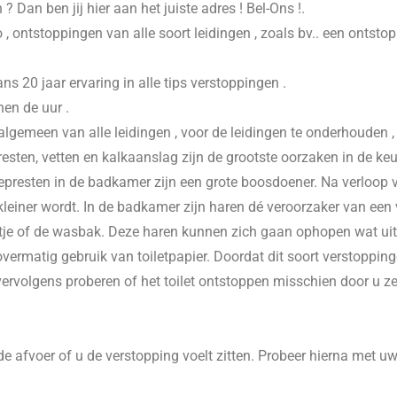
n
? Dan ben jij hier aan het juiste adres ! Bel-Ons !.
 , ontstoppingen van alle soort leidingen , zoals bv.. een ontsto
20 jaar ervaring in alle tips verstoppingen .
nen de uur .
 algemeen van alle leidingen , voor de leidingen te onderhouden 
esten, vetten en kalkaanslag zijn de grootste oorzaken in de keu
presten in de badkamer zijn een grote boosdoener. Na verloop va
einer wordt. In de badkamer zijn haren dé veroorzaker van een v
je of de wasbak. Deze haren kunnen zich gaan ophopen wat uitein
vermatig gebruik van toiletpapier. Doordat dit soort verstoppinge
 vervolgens proberen of het toilet ontstoppen misschien door u z
e afvoer of u de verstopping voelt zitten. Probeer hierna met u