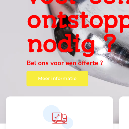
ervaring
ter plaa
wij vinden altijd een oplossing , c
Meer informatie