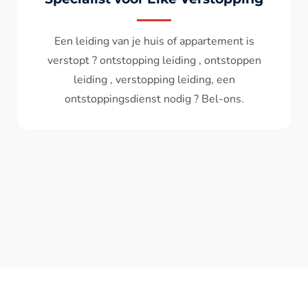
Wc spoelt niet meer door ? het water komt
terug ? ontstoppen wc , ontstopping wc , wc
verstopt , een ontstoppingsdienst nodig ?
Bel - ons ? V.A 119€