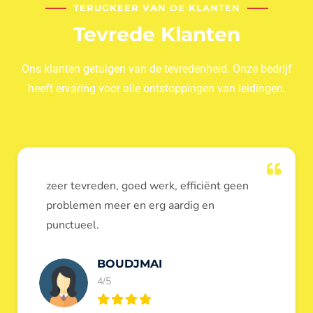
TERUGKEER VAN DE KLANTEN
Tevrede Klanten
Ons klanten getuigen van de tevredenheid. Onze bedrijf
heeft ervaring voor alle ontstoppingen van leidingen.
Dank u voor de ontstopping van wc, werd
heel goed uitgevoerd, door de loodgieters
ontstoppers services janssens.
Eric Garfield
5/5