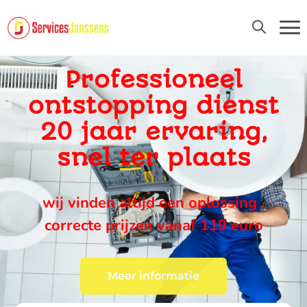
24U/24 EN 7D/7
Professioneel
ontstopping dienst
20 jaar ervaring,
snel ter plaats
wij vinden altijd een oplossing ,
correcte prijzen vanaf 119 euro
Meer informatie