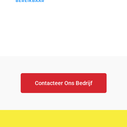
BEREIKBAAR
We Staan Altijd Voor jullie
klaar...
Contacteer Ons Bedrijf