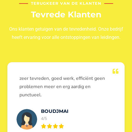
TERUGKEER VAN DE KLANTEN
Tevrede Klanten
Ons klanten getuigen van de tevredenheid. Onze bedrijf
heeft ervaring voor alle ontstoppingen van leidingen.
Dank u voor de ontstopping van wc, werd
heel goed uitgevoerd, door de loodgieters
ontstoppers services janssens.
Eric Garfield
5/5