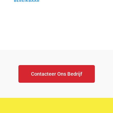
BEREIKBAAR
We Staan Altijd Voor jullie
klaar...
Contacteer Ons Bedrijf