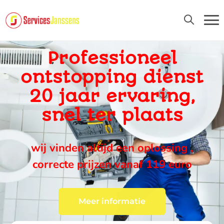
24U/24 EN 7D/7
Professioneel
ontstopping dienst
20 jaar ervaring,
snel ter plaats
wij vinden altijd een oplossing ,
correcte prijzen vanaf 119 euro
Meer informatie