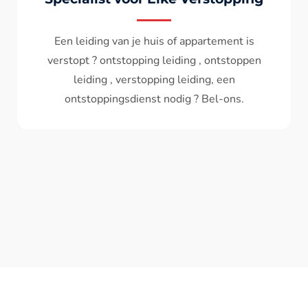
Wc spoelt niet meer door ? het water komt
terug ? ontstoppen wc , ontstopping wc , wc
verstopt , een ontstoppingsdienst nodig ?
Bel - ons ? V.A 119€