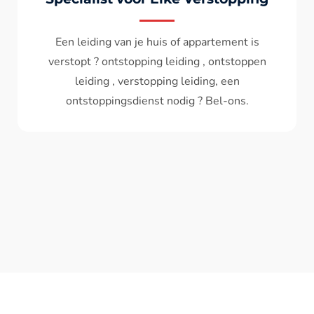
Wc spoelt niet meer door ? het water komt
terug ? ontstoppen wc , ontstopping wc , wc
verstopt , een ontstoppingsdienst nodig ?
Bel - ons ? V.A 119€