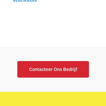
BEREIKBAAR
We Staan Altijd Voor jullie
klaar...
Contacteer Ons Bedrijf