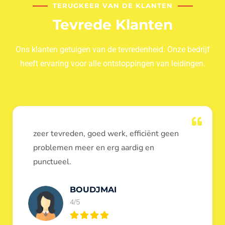
TERUGKEER VAN DE KLANTEN
Tevrede Klanten
Ons klanten getuigen van de tevredenheid. Onze bedrijf
heeft ervaring voor alle ontstoppingen van leidingen.
Dank u voor de ontstopping van wc, werd
heel goed uitgevoerd, door de loodgieters
ontstoppers services janssens.
Eric Garfield
5/5