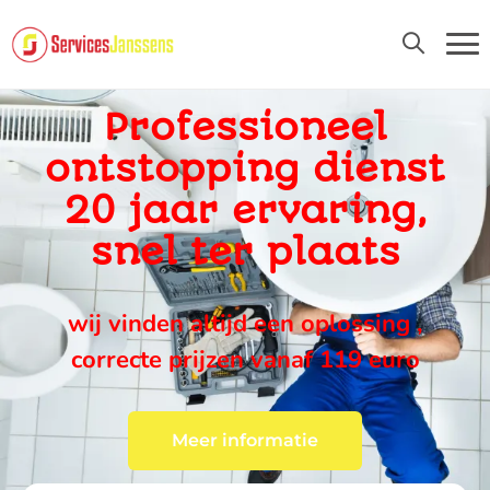
24U/24 EN 7D/7
Professioneel
ontstopping dienst
20 jaar ervaring,
snel ter plaats
wij vinden altijd een oplossing ,
correcte prijzen vanaf 119 euro
Meer informatie