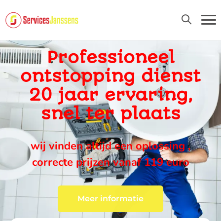
24U/24 EN 7D/7
Professioneel
ontstopping dienst
20 jaar ervaring,
snel ter plaats
wij vinden altijd een oplossing ,
correcte prijzen vanaf 119 euro
Meer informatie