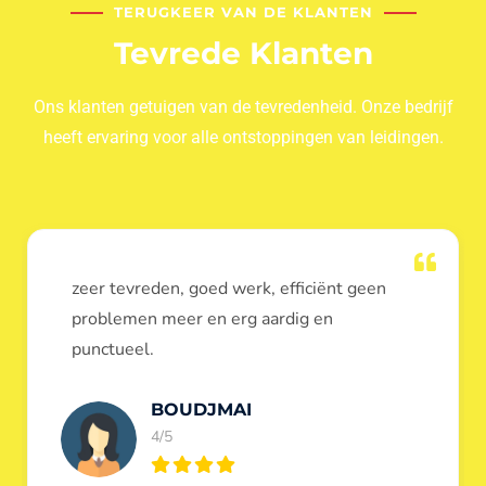
TERUGKEER VAN DE KLANTEN
Tevrede Klanten
Ons klanten getuigen van de tevredenheid. Onze bedrijf
heeft ervaring voor alle ontstoppingen van leidingen.
Dank u voor de ontstopping van wc, werd
heel goed uitgevoerd, door de loodgieters
ontstoppers services janssens.
Eric Garfield
5/5