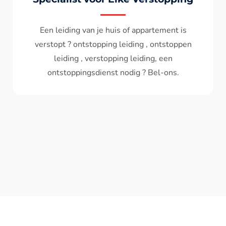
Wc spoelt niet meer door ? het water komt
terug ? ontstoppen wc , ontstopping wc , wc
verstopt , een ontstoppingsdienst nodig ?
Bel - ons ? V.A 119€