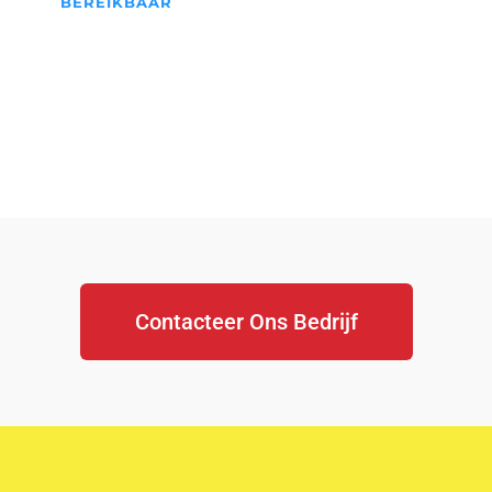
BEREIKBAAR
We Staan Altijd Voor jullie
klaar...
Contacteer Ons Bedrijf