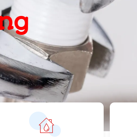
, snel
ts
orrecte prijzen vanaf 119 euro