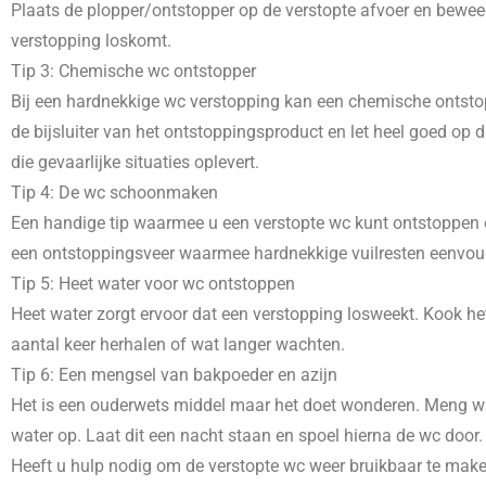
Plaats de plopper/ontstopper op de verstopte afvoer en beweeg
verstopping loskomt.
Tip 3: Chemische wc ontstopper
Bij een hardnekkige wc verstopping kan een chemische ontstopp
de bijsluiter van het ontstoppingsproduct en let heel goed o
die gevaarlijke situaties oplevert.
Tip 4: De wc schoonmaken
Een handige tip waarmee u een verstopte wc kunt ontstoppen e
een ontstoppingsveer waarmee hardnekkige vuilresten eenvoudig
Tip 5: Heet water voor wc ontstoppen
Heet water zorgt ervoor dat een verstopping losweekt. Kook het
aantal keer herhalen of wat langer wachten.
Tip 6: Een mengsel van bakpoeder en azijn
Het is een ouderwets middel maar het doet wonderen. Meng wat
water op. Laat dit een nacht staan en spoel hierna de wc door.
Heeft u hulp nodig om de verstopte wc weer bruikbaar te mak