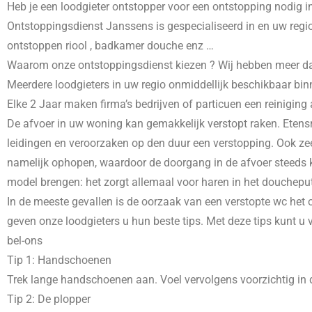
Heb je een loodgieter ontstopper voor een ontstopping nodig i
Ontstoppingsdienst Janssens is gespecialiseerd in
en uw regio
ontstoppen riool , badkamer douche enz …
Waarom onze ontstoppingsdienst kiezen ? Wij hebben meer dans 
Meerdere loodgieters in uw regio onmiddellijk beschikbaar bin
Elke 2 Jaar maken firma’s bedrijven of particuen een reiniging
De afvoer in uw woning kan gemakkelijk verstopt raken. Etensr
leidingen en veroorzaken op den duur een verstopping. Ook zee
namelijk ophopen, waardoor de doorgang in de afvoer steeds kl
model brengen: het zorgt allemaal voor haren in het doucheput
In de meeste gevallen is de oorzaak van een verstopte wc het o
geven onze loodgieters u hun beste tips. Met deze tips kunt u
bel-ons
Tip 1: Handschoenen
Trek lange handschoenen aan. Voel vervolgens voorzichtig in d
Tip 2: De plopper