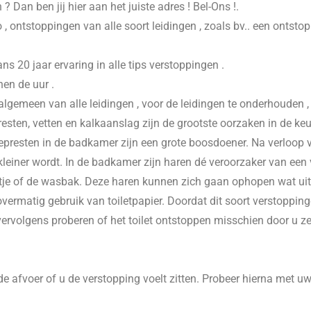
n
? Dan ben jij hier aan het juiste adres ! Bel-Ons !.
 , ontstoppingen van alle soort leidingen , zoals bv.. een ontsto
20 jaar ervaring in alle tips verstoppingen .
nen de uur .
 algemeen van alle leidingen , voor de leidingen te onderhouden 
esten, vetten en kalkaanslag zijn de grootste oorzaken in de keu
presten in de badkamer zijn een grote boosdoener. Na verloop va
einer wordt. In de badkamer zijn haren dé veroorzaker van een v
je of de wasbak. Deze haren kunnen zich gaan ophopen wat uitein
vermatig gebruik van toiletpapier. Doordat dit soort verstoppinge
 vervolgens proberen of het toilet ontstoppen misschien door u z
e afvoer of u de verstopping voelt zitten. Probeer hierna met u