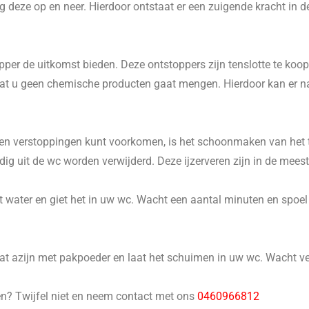
 deze op en neer. Hierdoor ontstaat er een zuigende kracht in d
er de uitkomst bieden. Deze ontstoppers zijn tenslotte te koop 
p dat u geen chemische producten gaat mengen. Hierdoor kan er 
n verstoppingen kunt voorkomen, is het schoonmaken van het to
 uit de wc worden verwijderd. Deze ijzerveren zijn in de meeste
 water en giet het in uw wc. Wacht een aantal minuten en spoel he
 azijn met pakpoeder en laat het schuimen in uw wc. Wacht ver
en? Twijfel niet en neem contact met ons
0460966812