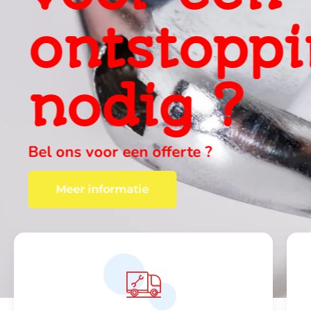
ervaring
ter plaa
wij vinden altijd een oplossing , c
Meer informatie