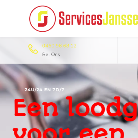
0460 96 68 12
Bel Ons
24U/24 EN 7D/7
Professi
ontstop
dienst 2