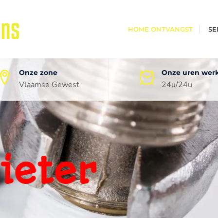
HOME ONTVANGST
SE
Onze zone
Onze uren wer
Vlaamse Gewest
24u/24u
oneel
ping
0 jaar