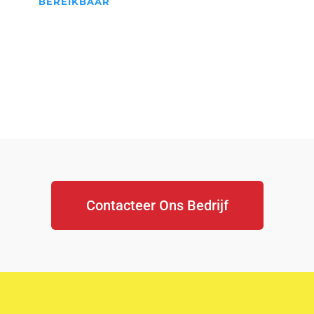
BEREIKBAAR
We Staan Altijd Voor jullie
klaar...
Contacteer Ons Bedrijf