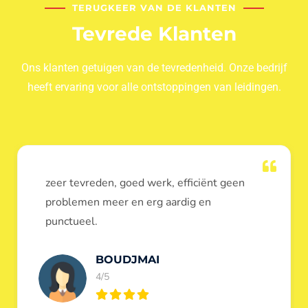
TERUGKEER VAN DE KLANTEN
Tevrede Klanten
Ons klanten getuigen van de tevredenheid. Onze bedrijf
heeft ervaring voor alle ontstoppingen van leidingen.
Dank u voor de ontstopping van wc, werd
heel goed uitgevoerd, door de loodgieters
ontstoppers services janssens.
Eric Garfield
5/5