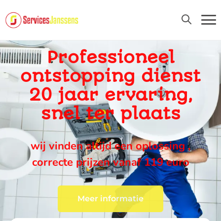
24U/24 EN 7D/7
Professioneel
ontstopping dienst
20 jaar ervaring,
snel ter plaats
wij vinden altijd een oplossing ,
correcte prijzen vanaf 119 euro
Meer informatie