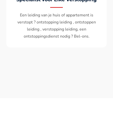
Wc spoelt niet meer door ? het water komt
terug ? ontstoppen wc , ontstopping wc , wc
verstopt , een ontstoppingsdienst nodig ?
Bel - ons ? V.A 119€