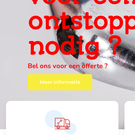
ervaring
ter plaa
wij vinden altijd een oplossing , c
Meer informatie