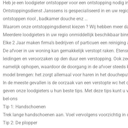
Heb je een loodgieter ontstopper voor een ontstopping nodig i
Ontstoppingsdienst Janssens is gespecialiseerd in
en uw regio
ontstoppen riool , badkamer douche enz …
Waarom onze ontstoppingsdienst kiezen ? Wij hebben meer dans 
Meerdere loodgieters in uw regio onmiddellijk beschikbaar bin
Elke 2 Jaar maken firma’s bedrijven of particuen een reiniging
De afvoer in uw woning kan gemakkelijk verstopt raken. Etensr
leidingen en veroorzaken op den duur een verstopping. Ook zee
namelijk ophopen, waardoor de doorgang in de afvoer steeds kl
model brengen: het zorgt allemaal voor haren in het doucheput
In de meeste gevallen is de oorzaak van een verstopte wc het o
geven onze loodgieters u hun beste tips. Met deze tips kunt u
bel-ons
Tip 1: Handschoenen
Trek lange handschoenen aan. Voel vervolgens voorzichtig in d
Tip 2: De plopper