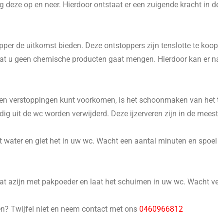
 deze op en neer. Hierdoor ontstaat er een zuigende kracht in d
er de uitkomst bieden. Deze ontstoppers zijn tenslotte te koop 
p dat u geen chemische producten gaat mengen. Hierdoor kan er 
n verstoppingen kunt voorkomen, is het schoonmaken van het to
 uit de wc worden verwijderd. Deze ijzerveren zijn in de meeste
 water en giet het in uw wc. Wacht een aantal minuten en spoel he
 azijn met pakpoeder en laat het schuimen in uw wc. Wacht ver
en? Twijfel niet en neem contact met ons
0460966812