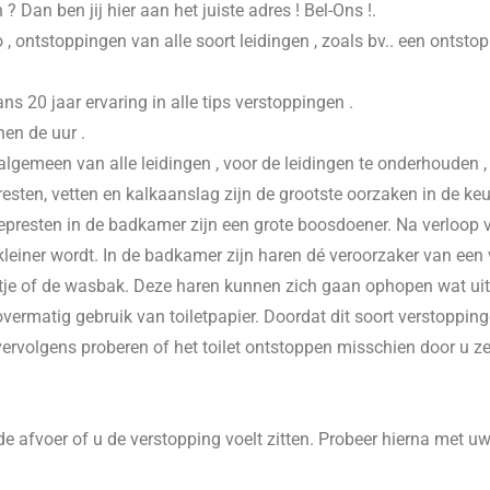
n
? Dan ben jij hier aan het juiste adres ! Bel-Ons !.
 , ontstoppingen van alle soort leidingen , zoals bv.. een ontsto
20 jaar ervaring in alle tips verstoppingen .
nen de uur .
 algemeen van alle leidingen , voor de leidingen te onderhouden 
esten, vetten en kalkaanslag zijn de grootste oorzaken in de keu
presten in de badkamer zijn een grote boosdoener. Na verloop va
einer wordt. In de badkamer zijn haren dé veroorzaker van een v
je of de wasbak. Deze haren kunnen zich gaan ophopen wat uitein
vermatig gebruik van toiletpapier. Doordat dit soort verstoppinge
 vervolgens proberen of het toilet ontstoppen misschien door u z
e afvoer of u de verstopping voelt zitten. Probeer hierna met u