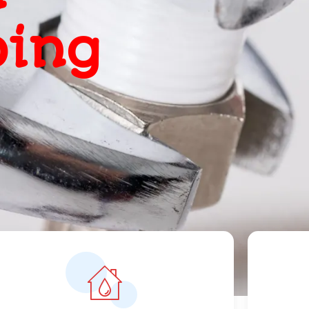
, snel
ts
orrecte prijzen vanaf 119 euro