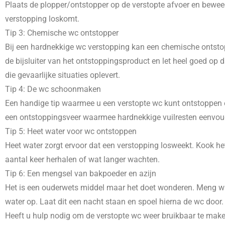
Plaats de plopper/ontstopper op de verstopte afvoer en beweeg
verstopping loskomt.
Tip 3: Chemische wc ontstopper
Bij een hardnekkige wc verstopping kan een chemische ontstopp
de bijsluiter van het ontstoppingsproduct en let heel goed o
die gevaarlijke situaties oplevert.
Tip 4: De wc schoonmaken
Een handige tip waarmee u een verstopte wc kunt ontstoppen e
een ontstoppingsveer waarmee hardnekkige vuilresten eenvoudig
Tip 5: Heet water voor wc ontstoppen
Heet water zorgt ervoor dat een verstopping losweekt. Kook het
aantal keer herhalen of wat langer wachten.
Tip 6: Een mengsel van bakpoeder en azijn
Het is een ouderwets middel maar het doet wonderen. Meng wat
water op. Laat dit een nacht staan en spoel hierna de wc door.
Heeft u hulp nodig om de verstopte wc weer bruikbaar te mak