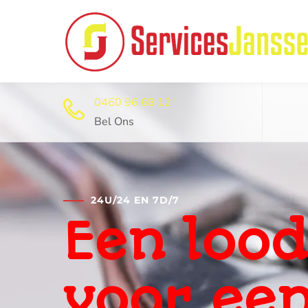
0460 96 68 12
Bel Ons
24U/24 EN 7D/7
Professi
ontstop
dienst 2