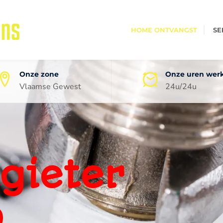
HOME ONTVANGST
SE
Onze zone
Onze uren wer
Vlaamse Gewest
24u/24u
oneel
ping
0 jaar