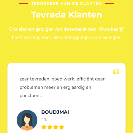
TERUGKEER VAN DE KLANTEN
Tevrede Klanten
Ons klanten getuigen van de tevredenheid. Onze bedrijf
heeft ervaring voor alle ontstoppingen van leidingen.
Dank u voor de ontstopping van wc, werd
heel goed uitgevoerd, door de loodgieters
ontstoppers services janssens.
Eric Garfield
5/5