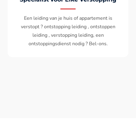
Wc spoelt niet meer door ? het water komt
terug ? ontstoppen wc , ontstopping wc , wc
verstopt , een ontstoppingsdienst nodig ?
Bel - ons ? V.A 119€