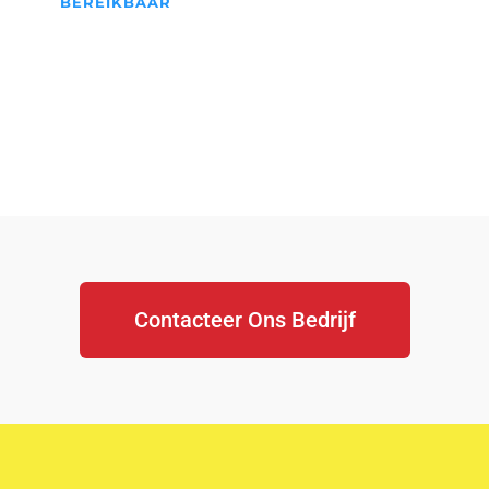
BEREIKBAAR
We Staan Altijd Voor jullie
klaar...
Contacteer Ons Bedrijf