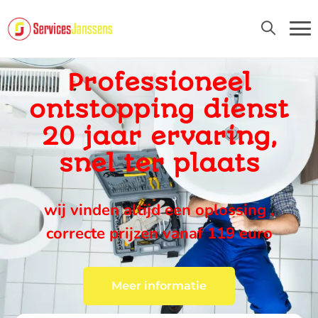
24U/24 EN 7D/7
Professioneel
ontstopping dienst
20 jaar ervaring,
snel ter plaats
wij vinden altijd een oplossing ,
correcte prijzen vanaf 119 euro
Meer informatie