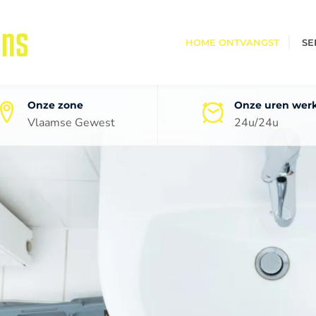
HOME ONTVANGST
SE
Onze zone
Onze uren wer
Vlaamse Gewest
24u/24u
oneel
ping
0 jaar