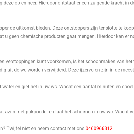
 deze op en neer. Hierdoor ontstaat er een zuigende kracht in d
er de uitkomst bieden. Deze ontstoppers zijn tenslotte te koop 
p dat u geen chemische producten gaat mengen. Hierdoor kan er 
n verstoppingen kunt voorkomen, is het schoonmaken van het to
 uit de wc worden verwijderd. Deze ijzerveren zijn in de meeste
 water en giet het in uw wc. Wacht een aantal minuten en spoel he
 azijn met pakpoeder en laat het schuimen in uw wc. Wacht ver
en? Twijfel niet en neem contact met ons
0460966812