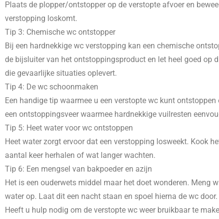
Plaats de plopper/ontstopper op de verstopte afvoer en beweeg
verstopping loskomt.
Tip 3: Chemische wc ontstopper
Bij een hardnekkige wc verstopping kan een chemische ontstopp
de bijsluiter van het ontstoppingsproduct en let heel goed o
die gevaarlijke situaties oplevert.
Tip 4: De wc schoonmaken
Een handige tip waarmee u een verstopte wc kunt ontstoppen e
een ontstoppingsveer waarmee hardnekkige vuilresten eenvoudig
Tip 5: Heet water voor wc ontstoppen
Heet water zorgt ervoor dat een verstopping losweekt. Kook het
aantal keer herhalen of wat langer wachten.
Tip 6: Een mengsel van bakpoeder en azijn
Het is een ouderwets middel maar het doet wonderen. Meng wat
water op. Laat dit een nacht staan en spoel hierna de wc door.
Heeft u hulp nodig om de verstopte wc weer bruikbaar te mak