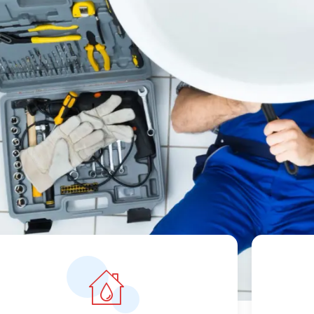
, snel
ts
orrecte prijzen vanaf 119 euro