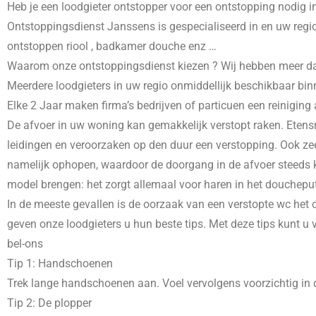
Heb je een loodgieter ontstopper voor een ontstopping nodig i
Ontstoppingsdienst Janssens is gespecialiseerd in
en uw regio
ontstoppen riool , badkamer douche enz …
Waarom onze ontstoppingsdienst kiezen ? Wij hebben meer dans 
Meerdere loodgieters in uw regio onmiddellijk beschikbaar bin
Elke 2 Jaar maken firma’s bedrijven of particuen een reiniging
De afvoer in uw woning kan gemakkelijk verstopt raken. Etensr
leidingen en veroorzaken op den duur een verstopping. Ook zee
namelijk ophopen, waardoor de doorgang in de afvoer steeds kl
model brengen: het zorgt allemaal voor haren in het doucheput
In de meeste gevallen is de oorzaak van een verstopte wc het o
geven onze loodgieters u hun beste tips. Met deze tips kunt u
bel-ons
Tip 1: Handschoenen
Trek lange handschoenen aan. Voel vervolgens voorzichtig in d
Tip 2: De plopper