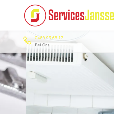
0460 96 68 12
Bel Ons
24U/24 EN 7D/7
Professi
ontstop
dienst 2