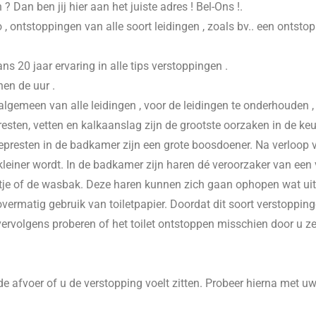
n
? Dan ben jij hier aan het juiste adres ! Bel-Ons !.
 , ontstoppingen van alle soort leidingen , zoals bv.. een ontsto
20 jaar ervaring in alle tips verstoppingen .
nen de uur .
 algemeen van alle leidingen , voor de leidingen te onderhouden 
esten, vetten en kalkaanslag zijn de grootste oorzaken in de keu
presten in de badkamer zijn een grote boosdoener. Na verloop va
einer wordt. In de badkamer zijn haren dé veroorzaker van een v
je of de wasbak. Deze haren kunnen zich gaan ophopen wat uitein
vermatig gebruik van toiletpapier. Doordat dit soort verstoppinge
 vervolgens proberen of het toilet ontstoppen misschien door u z
e afvoer of u de verstopping voelt zitten. Probeer hierna met u