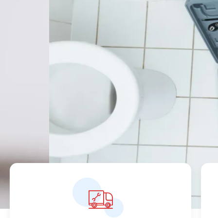
ervaring
ter plaa
wij vinden altijd een oplossing , c
Meer informatie