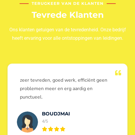
TERUGKEER VAN DE KLANTEN
Tevrede Klanten
Ons klanten getuigen van de tevredenheid. Onze bedrijf
heeft ervaring voor alle ontstoppingen van leidingen.
Dank u voor de ontstopping van wc, werd
heel goed uitgevoerd, door de loodgieters
ontstoppers services janssens.
Eric Garfield
5/5