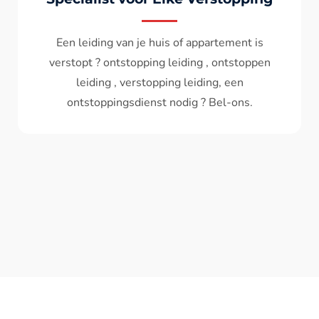
Wc spoelt niet meer door ? het water komt
terug ? ontstoppen wc , ontstopping wc , wc
verstopt , een ontstoppingsdienst nodig ?
Bel - ons ? V.A 119€