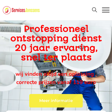
24U/24 EN 7D/7
Professioneel
ontstopping dienst
20 jaar ervaring,
snel ter plaats
wij vinden altijd een oplossing ,
correcte prijzen vanaf 119 euro
Meer informatie