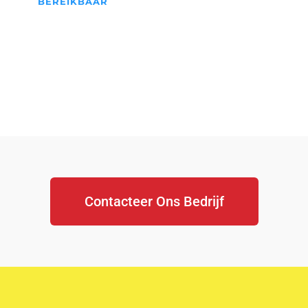
BEREIKBAAR
We Staan Altijd Voor jullie
klaar...
Contacteer Ons Bedrijf