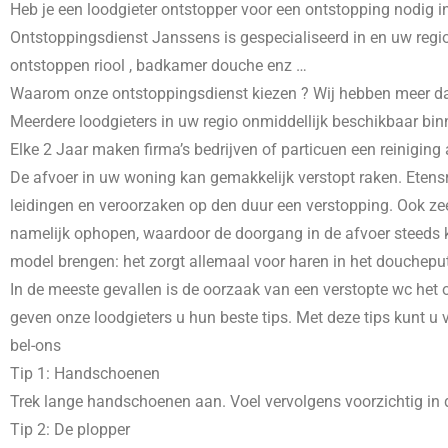
Heb je een loodgieter ontstopper voor een ontstopping nodig i
Ontstoppingsdienst Janssens is gespecialiseerd in
en uw regio
ontstoppen riool , badkamer douche enz …
Waarom onze ontstoppingsdienst kiezen ? Wij hebben meer dans 
Meerdere loodgieters in uw regio onmiddellijk beschikbaar bin
Elke 2 Jaar maken firma’s bedrijven of particuen een reiniging
De afvoer in uw woning kan gemakkelijk verstopt raken. Etensr
leidingen en veroorzaken op den duur een verstopping. Ook zee
namelijk ophopen, waardoor de doorgang in de afvoer steeds kl
model brengen: het zorgt allemaal voor haren in het doucheput
In de meeste gevallen is de oorzaak van een verstopte wc het o
geven onze loodgieters u hun beste tips. Met deze tips kunt u
bel-ons
Tip 1: Handschoenen
Trek lange handschoenen aan. Voel vervolgens voorzichtig in d
Tip 2: De plopper