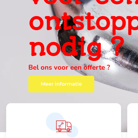
ervaring
ter plaa
wij vinden altijd een oplossing , c
Meer informatie