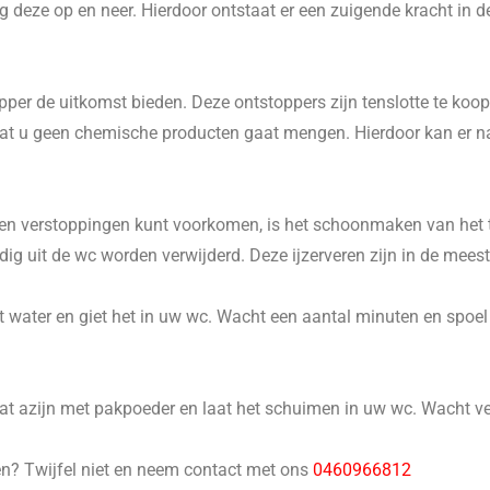
 deze op en neer. Hierdoor ontstaat er een zuigende kracht in d
er de uitkomst bieden. Deze ontstoppers zijn tenslotte te koop 
p dat u geen chemische producten gaat mengen. Hierdoor kan er 
n verstoppingen kunt voorkomen, is het schoonmaken van het to
 uit de wc worden verwijderd. Deze ijzerveren zijn in de meeste
 water en giet het in uw wc. Wacht een aantal minuten en spoel he
 azijn met pakpoeder en laat het schuimen in uw wc. Wacht ver
en? Twijfel niet en neem contact met ons
0460966812