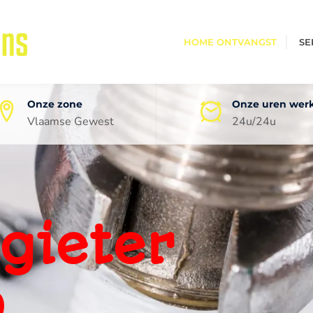
HOME ONTVANGST
SE
Onze zone
Onze uren wer
Vlaamse Gewest
24u/24u
oneel
ping
0 jaar