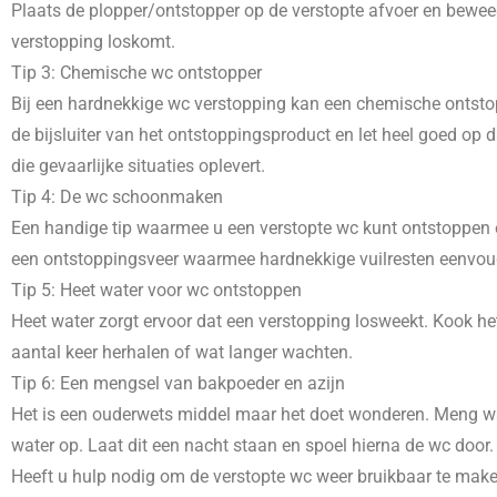
Plaats de plopper/ontstopper op de verstopte afvoer en beweeg
verstopping loskomt.
Tip 3: Chemische wc ontstopper
Bij een hardnekkige wc verstopping kan een chemische ontstopp
de bijsluiter van het ontstoppingsproduct en let heel goed o
die gevaarlijke situaties oplevert.
Tip 4: De wc schoonmaken
Een handige tip waarmee u een verstopte wc kunt ontstoppen e
een ontstoppingsveer waarmee hardnekkige vuilresten eenvoudig
Tip 5: Heet water voor wc ontstoppen
Heet water zorgt ervoor dat een verstopping losweekt. Kook het
aantal keer herhalen of wat langer wachten.
Tip 6: Een mengsel van bakpoeder en azijn
Het is een ouderwets middel maar het doet wonderen. Meng wat
water op. Laat dit een nacht staan en spoel hierna de wc door.
Heeft u hulp nodig om de verstopte wc weer bruikbaar te mak