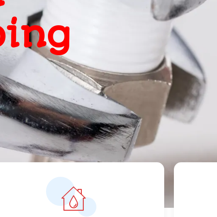
, snel
ts
orrecte prijzen vanaf 119 euro