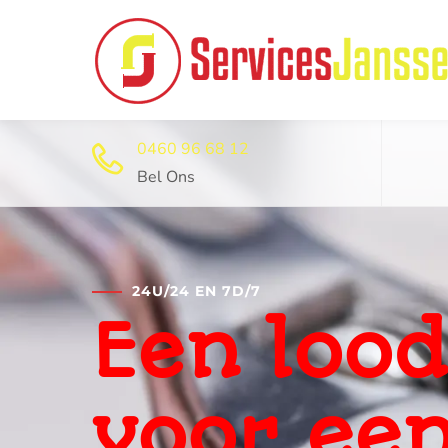
0460 96 68 12
Bel Ons
24U/24 EN 7D/7
Professi
ontstop
dienst 2