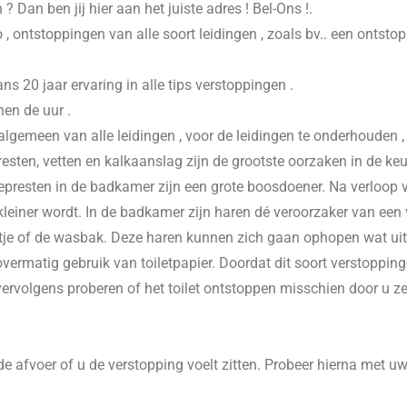
n
? Dan ben jij hier aan het juiste adres ! Bel-Ons !.
 , ontstoppingen van alle soort leidingen , zoals bv.. een ontsto
20 jaar ervaring in alle tips verstoppingen .
nen de uur .
 algemeen van alle leidingen , voor de leidingen te onderhouden 
esten, vetten en kalkaanslag zijn de grootste oorzaken in de keu
presten in de badkamer zijn een grote boosdoener. Na verloop va
einer wordt. In de badkamer zijn haren dé veroorzaker van een v
je of de wasbak. Deze haren kunnen zich gaan ophopen wat uitein
vermatig gebruik van toiletpapier. Doordat dit soort verstoppinge
 vervolgens proberen of het toilet ontstoppen misschien door u z
e afvoer of u de verstopping voelt zitten. Probeer hierna met u