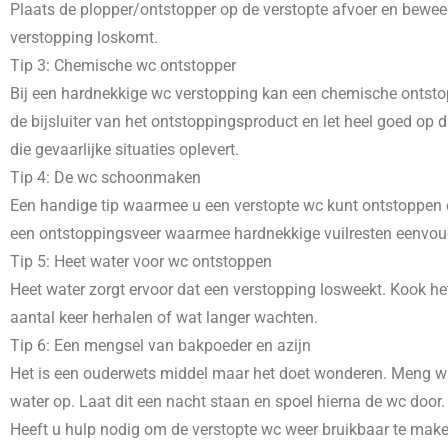
Plaats de plopper/ontstopper op de verstopte afvoer en beweeg
verstopping loskomt.
Tip 3: Chemische wc ontstopper
Bij een hardnekkige wc verstopping kan een chemische ontstopp
de bijsluiter van het ontstoppingsproduct en let heel goed o
die gevaarlijke situaties oplevert.
Tip 4: De wc schoonmaken
Een handige tip waarmee u een verstopte wc kunt ontstoppen e
een ontstoppingsveer waarmee hardnekkige vuilresten eenvoudig
Tip 5: Heet water voor wc ontstoppen
Heet water zorgt ervoor dat een verstopping losweekt. Kook het
aantal keer herhalen of wat langer wachten.
Tip 6: Een mengsel van bakpoeder en azijn
Het is een ouderwets middel maar het doet wonderen. Meng wat
water op. Laat dit een nacht staan en spoel hierna de wc door.
Heeft u hulp nodig om de verstopte wc weer bruikbaar te mak