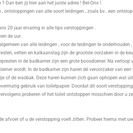
n
? Dan ben jij hier aan het juiste adres ! Bel-Ons !.
 , ontstoppingen van alle soort leidingen , zoals bv.. een ontsto
20 jaar ervaring in alle tips verstoppingen .
nen de uur .
 algemeen van alle leidingen , voor de leidingen te onderhouden 
esten, vetten en kalkaanslag zijn de grootste oorzaken in de keu
presten in de badkamer zijn een grote boosdoener. Na verloop va
einer wordt. In de badkamer zijn haren dé veroorzaker van een v
je of de wasbak. Deze haren kunnen zich gaan ophopen wat uitein
vermatig gebruik van toiletpapier. Doordat dit soort verstoppinge
 vervolgens proberen of het toilet ontstoppen misschien door u z
e afvoer of u de verstopping voelt zitten. Probeer hierna met u