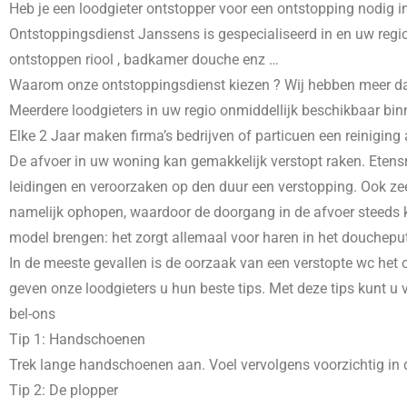
Heb je een loodgieter ontstopper voor een ontstopping nodig i
Ontstoppingsdienst Janssens is gespecialiseerd in
en uw regio
ontstoppen riool , badkamer douche enz …
Waarom onze ontstoppingsdienst kiezen ? Wij hebben meer dans 
Meerdere loodgieters in uw regio onmiddellijk beschikbaar bin
Elke 2 Jaar maken firma’s bedrijven of particuen een reiniging
De afvoer in uw woning kan gemakkelijk verstopt raken. Etensr
leidingen en veroorzaken op den duur een verstopping. Ook zee
namelijk ophopen, waardoor de doorgang in de afvoer steeds kl
model brengen: het zorgt allemaal voor haren in het doucheput
In de meeste gevallen is de oorzaak van een verstopte wc het o
geven onze loodgieters u hun beste tips. Met deze tips kunt u
bel-ons
Tip 1: Handschoenen
Trek lange handschoenen aan. Voel vervolgens voorzichtig in d
Tip 2: De plopper