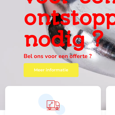
ervaring
ter plaa
wij vinden altijd een oplossing , c
Meer informatie