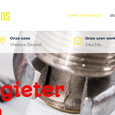
HOME ONTVANGST
SE
Onze zone
Onze uren wer
Vlaamse Gewest
24u/24u
oneel
ping
0 jaar