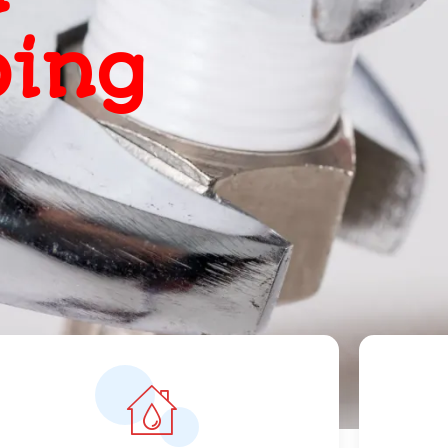
, snel
ts
orrecte prijzen vanaf 119 euro