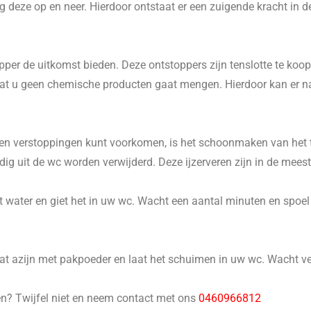
 deze op en neer. Hierdoor ontstaat er een zuigende kracht in d
er de uitkomst bieden. Deze ontstoppers zijn tenslotte te koop 
p dat u geen chemische producten gaat mengen. Hierdoor kan er 
n verstoppingen kunt voorkomen, is het schoonmaken van het to
 uit de wc worden verwijderd. Deze ijzerveren zijn in de meeste
 water en giet het in uw wc. Wacht een aantal minuten en spoel he
 azijn met pakpoeder en laat het schuimen in uw wc. Wacht ver
en? Twijfel niet en neem contact met ons
0460966812