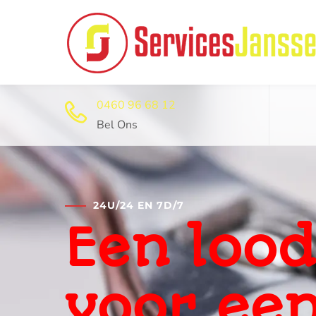
0460 96 68 12
Bel Ons
24U/24 EN 7D/7
Professi
ontstop
dienst 2