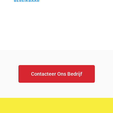
BEREIKBAAR
We Staan Altijd Voor jullie
klaar...
Contacteer Ons Bedrijf