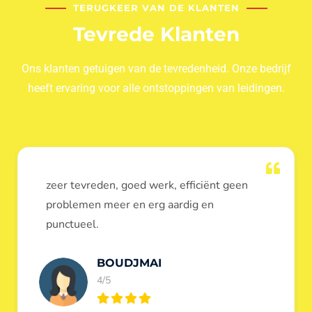
TERUGKEER VAN DE KLANTEN
Tevrede Klanten
Ons klanten getuigen van de tevredenheid. Onze bedrijf
heeft ervaring voor alle ontstoppingen van leidingen.
Dank u voor de ontstopping van wc, werd
heel goed uitgevoerd, door de loodgieters
ontstoppers services janssens.
Eric Garfield
5/5