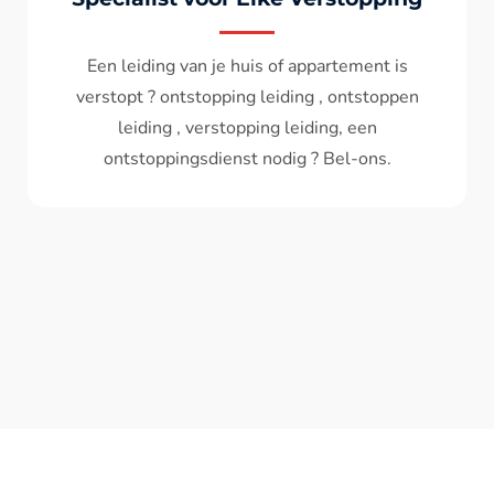
Wc spoelt niet meer door ? het water komt
terug ? ontstoppen wc , ontstopping wc , wc
verstopt , een ontstoppingsdienst nodig ?
Bel - ons ? V.A 119€