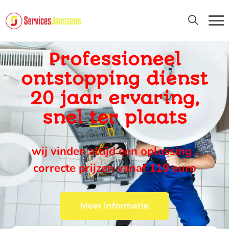
24U/24 EN 7D/7
Professioneel
ontstopping dienst
20 jaar ervaring,
snel ter plaats
wij vinden altijd een oplossing ,
correcte prijzen vanaf 119 euro
Meer informatie