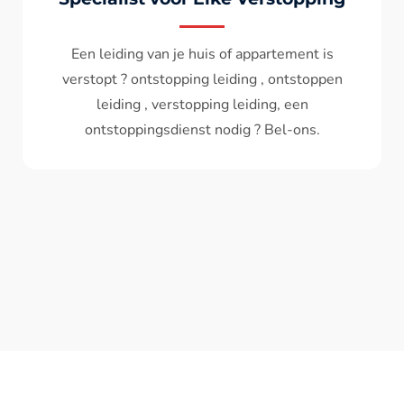
Wc spoelt niet meer door ? het water komt
terug ? ontstoppen wc , ontstopping wc , wc
verstopt , een ontstoppingsdienst nodig ?
Bel - ons ? V.A 119€