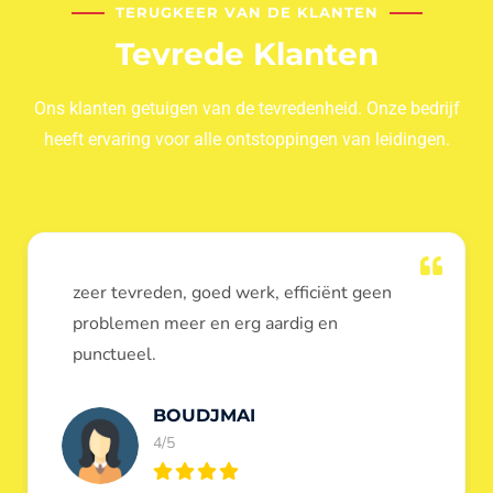
TERUGKEER VAN DE KLANTEN
Tevrede Klanten
Ons klanten getuigen van de tevredenheid. Onze bedrijf
heeft ervaring voor alle ontstoppingen van leidingen.
Dank u voor de ontstopping van wc, werd
heel goed uitgevoerd, door de loodgieters
ontstoppers services janssens.
Eric Garfield
5/5