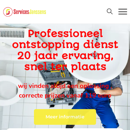
24U/24 EN 7D/7
Professioneel
ontstopping dienst
20 jaar ervaring,
snel ter plaats
wij vinden altijd een oplossing ,
correcte prijzen vanaf 119 euro
Meer informatie