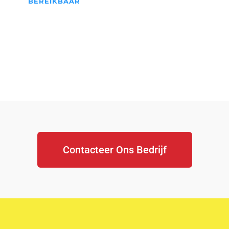
BEREIKBAAR
We Staan Altijd Voor jullie
klaar...
Contacteer Ons Bedrijf