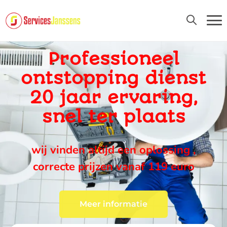
24U/24 EN 7D/7
Professioneel
ontstopping dienst
20 jaar ervaring,
snel ter plaats
wij vinden altijd een oplossing ,
correcte prijzen vanaf 119 euro
Meer informatie