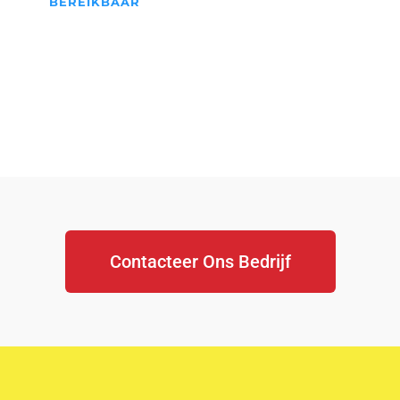
BEREIKBAAR
We Staan Altijd Voor jullie
klaar...
Contacteer Ons Bedrijf