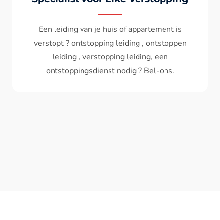
Wc spoelt niet meer door ? het water komt
terug ? ontstoppen wc , ontstopping wc , wc
verstopt , een ontstoppingsdienst nodig ?
Bel - ons ? V.A 119€