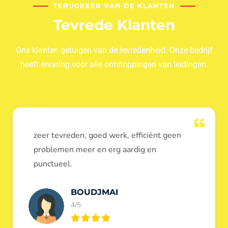
TERUGKEER VAN DE KLANTEN
Tevrede Klanten
Ons klanten getuigen van de tevredenheid. Onze bedrijf
heeft ervaring voor alle ontstoppingen van leidingen.
Dank u voor de ontstopping van wc, werd
heel goed uitgevoerd, door de loodgieters
ontstoppers services janssens.
Eric Garfield
5/5