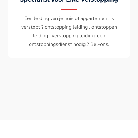
Wc spoelt niet meer door ? het water komt
terug ? ontstoppen wc , ontstopping wc , wc
verstopt , een ontstoppingsdienst nodig ?
Bel - ons ? V.A 119€