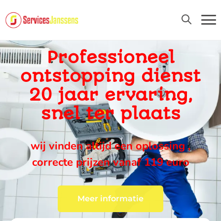
24U/24 EN 7D/7
Professioneel
ontstopping dienst
20 jaar ervaring,
snel ter plaats
wij vinden altijd een oplossing ,
correcte prijzen vanaf 119 euro
Meer informatie