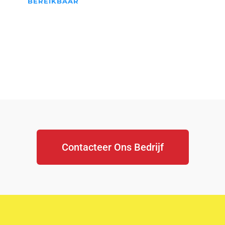
BEREIKBAAR
We Staan Altijd Voor jullie
klaar...
Contacteer Ons Bedrijf