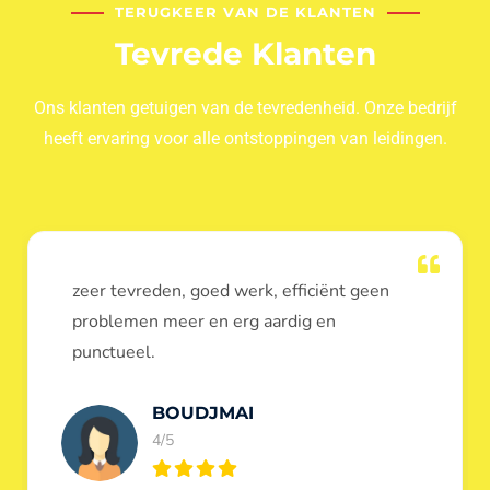
TERUGKEER VAN DE KLANTEN
Tevrede Klanten
Ons klanten getuigen van de tevredenheid. Onze bedrijf
heeft ervaring voor alle ontstoppingen van leidingen.
Dank u voor de ontstopping van wc, werd
heel goed uitgevoerd, door de loodgieters
ontstoppers services janssens.
Eric Garfield
5/5