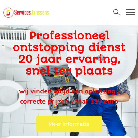
24U/24 EN 7D/7
Professioneel
ontstopping dienst
20 jaar ervaring,
snel ter plaats
wij vinden altijd een oplossing ,
correcte prijzen vanaf 119 euro
Meer informatie