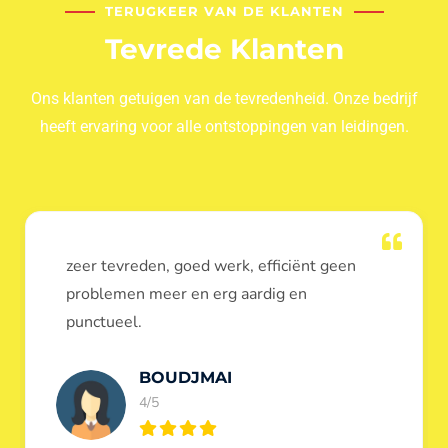
TERUGKEER VAN DE KLANTEN
Tevrede Klanten
Ons klanten getuigen van de tevredenheid. Onze bedrijf
heeft ervaring voor alle ontstoppingen van leidingen.
Dank u voor de ontstopping van wc, werd
heel goed uitgevoerd, door de loodgieters
ontstoppers services janssens.
Eric Garfield
5/5