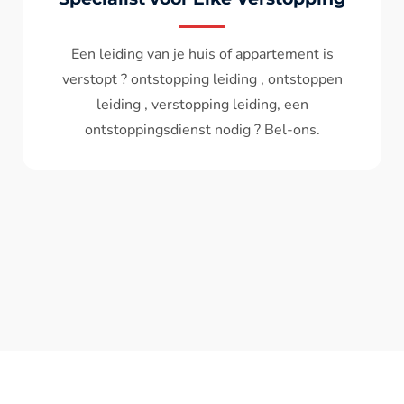
Wc spoelt niet meer door ? het water komt
terug ? ontstoppen wc , ontstopping wc , wc
verstopt , een ontstoppingsdienst nodig ?
Bel - ons ? V.A 119€