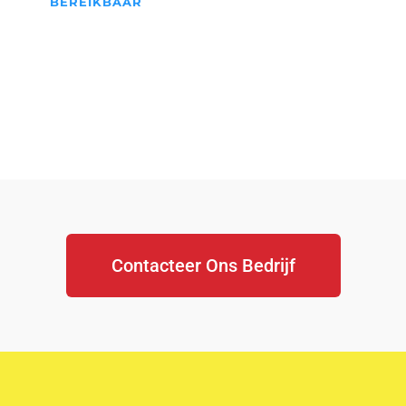
BEREIKBAAR
We Staan Altijd Voor jullie
klaar...
Contacteer Ons Bedrijf