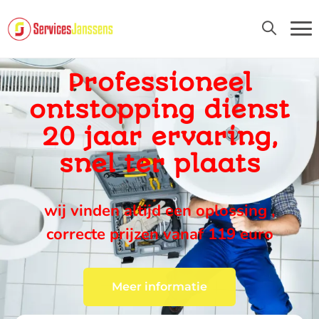
24U/24 EN 7D/7
Professioneel
ontstopping dienst
20 jaar ervaring,
snel ter plaats
wij vinden altijd een oplossing ,
correcte prijzen vanaf 119 euro
Meer informatie