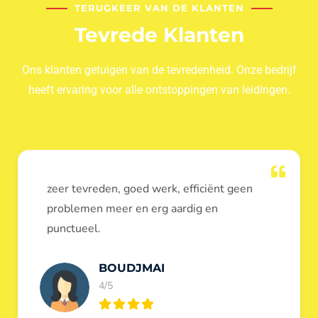
TERUGKEER VAN DE KLANTEN
Tevrede Klanten
Ons klanten getuigen van de tevredenheid. Onze bedrijf
heeft ervaring voor alle ontstoppingen van leidingen.
Dank u voor de ontstopping van wc, werd
heel goed uitgevoerd, door de loodgieters
ontstoppers services janssens.
Eric Garfield
5/5