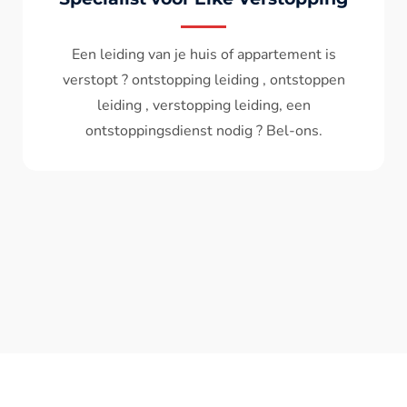
Wc spoelt niet meer door ? het water komt
terug ? ontstoppen wc , ontstopping wc , wc
verstopt , een ontstoppingsdienst nodig ?
Bel - ons ? V.A 119€