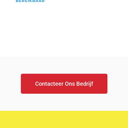
BEREIKBAAR
We Staan Altijd Voor jullie
klaar...
Contacteer Ons Bedrijf