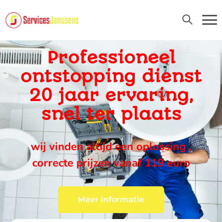
24U/24 EN 7D/7
Professioneel
ontstopping dienst
20 jaar ervaring,
snel ter plaats
wij vinden altijd een oplossing ,
correcte prijzen vanaf 119 euro
Meer informatie