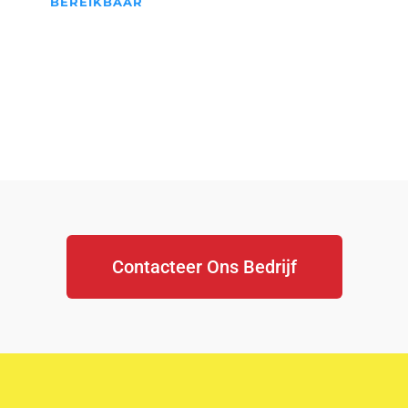
BEREIKBAAR
We Staan Altijd Voor jullie
klaar...
Contacteer Ons Bedrijf