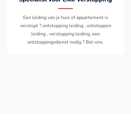
Wc spoelt niet meer door ? het water komt
terug ? ontstoppen wc , ontstopping wc , wc
verstopt , een ontstoppingsdienst nodig ?
Bel - ons ? V.A 119€