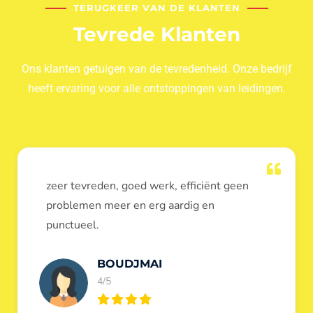
TERUGKEER VAN DE KLANTEN
Tevrede Klanten
Ons klanten getuigen van de tevredenheid. Onze bedrijf
heeft ervaring voor alle ontstoppingen van leidingen.
Dank u voor de ontstopping van wc, werd
heel goed uitgevoerd, door de loodgieters
ontstoppers services janssens.
Eric Garfield
5/5