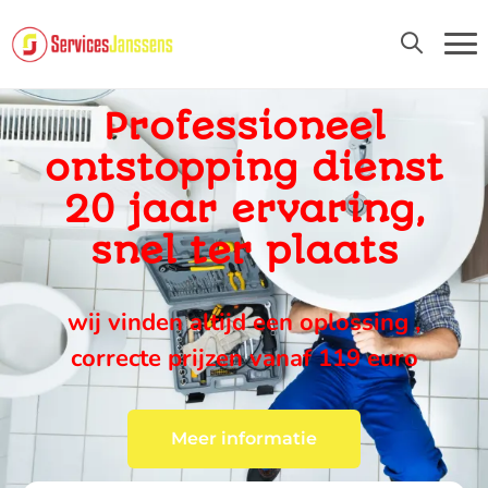
24U/24 EN 7D/7
Professioneel
ontstopping dienst
20 jaar ervaring,
snel ter plaats
wij vinden altijd een oplossing ,
correcte prijzen vanaf 119 euro
Meer informatie