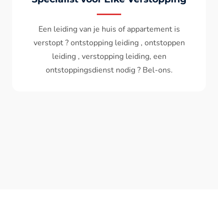
Wc spoelt niet meer door ? het water komt
terug ? ontstoppen wc , ontstopping wc , wc
verstopt , een ontstoppingsdienst nodig ?
Bel - ons ? V.A 119€