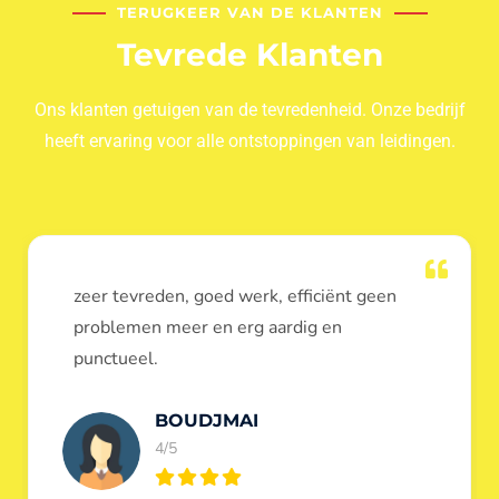
TERUGKEER VAN DE KLANTEN
Tevrede Klanten
Ons klanten getuigen van de tevredenheid. Onze bedrijf
heeft ervaring voor alle ontstoppingen van leidingen.
Dank u voor de ontstopping van wc, werd
heel goed uitgevoerd, door de loodgieters
ontstoppers services janssens.
Eric Garfield
5/5