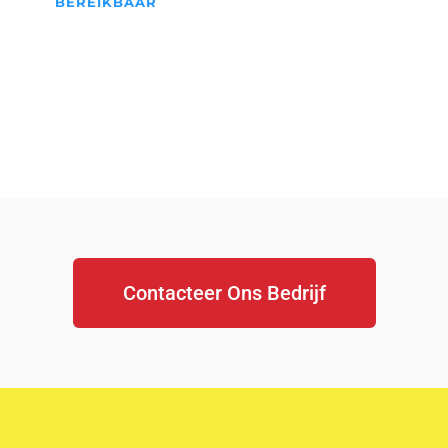
BEREIKBAAR
We Staan Altijd Voor jullie
klaar...
Contacteer Ons Bedrijf