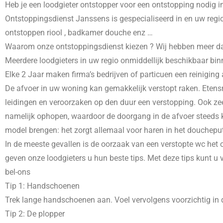
Heb je een loodgieter ontstopper voor een ontstopping nodig i
Ontstoppingsdienst Janssens is gespecialiseerd in
en uw regio
ontstoppen riool , badkamer douche enz …
Waarom onze ontstoppingsdienst kiezen ? Wij hebben meer dans 
Meerdere loodgieters in uw regio onmiddellijk beschikbaar bin
Elke 2 Jaar maken firma’s bedrijven of particuen een reiniging
De afvoer in uw woning kan gemakkelijk verstopt raken. Etensr
leidingen en veroorzaken op den duur een verstopping. Ook zee
namelijk ophopen, waardoor de doorgang in de afvoer steeds kl
model brengen: het zorgt allemaal voor haren in het doucheput
In de meeste gevallen is de oorzaak van een verstopte wc het o
geven onze loodgieters u hun beste tips. Met deze tips kunt u
bel-ons
Tip 1: Handschoenen
Trek lange handschoenen aan. Voel vervolgens voorzichtig in d
Tip 2: De plopper