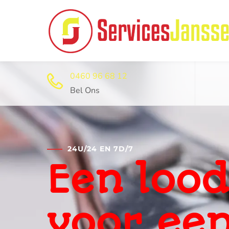
0460 96 68 12
Bel Ons
24U/24 EN 7D/7
Professi
ontstop
dienst 2