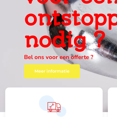
ervaring
ter plaa
wij vinden altijd een oplossing , c
Meer informatie