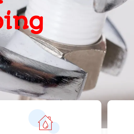
, snel
ts
orrecte prijzen vanaf 119 euro