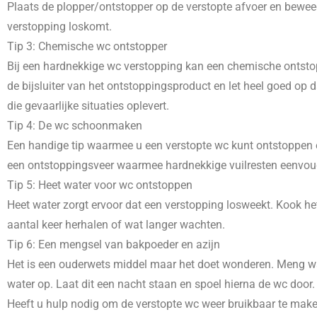
Plaats de plopper/ontstopper op de verstopte afvoer en beweeg
verstopping loskomt.
Tip 3: Chemische wc ontstopper
Bij een hardnekkige wc verstopping kan een chemische ontstopp
de bijsluiter van het ontstoppingsproduct en let heel goed o
die gevaarlijke situaties oplevert.
Tip 4: De wc schoonmaken
Een handige tip waarmee u een verstopte wc kunt ontstoppen e
een ontstoppingsveer waarmee hardnekkige vuilresten eenvoudig
Tip 5: Heet water voor wc ontstoppen
Heet water zorgt ervoor dat een verstopping losweekt. Kook het
aantal keer herhalen of wat langer wachten.
Tip 6: Een mengsel van bakpoeder en azijn
Het is een ouderwets middel maar het doet wonderen. Meng wat
water op. Laat dit een nacht staan en spoel hierna de wc door.
Heeft u hulp nodig om de verstopte wc weer bruikbaar te mak