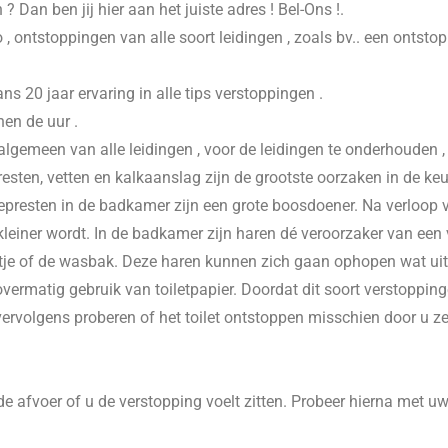
n
? Dan ben jij hier aan het juiste adres ! Bel-Ons !.
 , ontstoppingen van alle soort leidingen , zoals bv.. een ontsto
20 jaar ervaring in alle tips verstoppingen .
nen de uur .
 algemeen van alle leidingen , voor de leidingen te onderhouden 
esten, vetten en kalkaanslag zijn de grootste oorzaken in de keu
presten in de badkamer zijn een grote boosdoener. Na verloop va
einer wordt. In de badkamer zijn haren dé veroorzaker van een v
je of de wasbak. Deze haren kunnen zich gaan ophopen wat uitein
vermatig gebruik van toiletpapier. Doordat dit soort verstoppinge
 vervolgens proberen of het toilet ontstoppen misschien door u z
e afvoer of u de verstopping voelt zitten. Probeer hierna met u