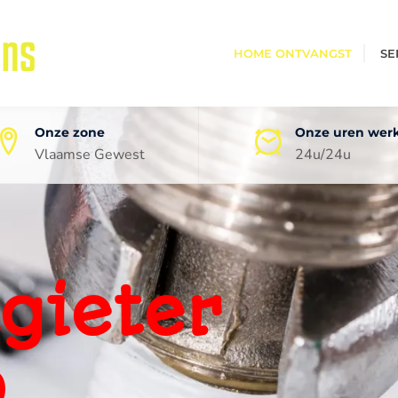
HOME ONTVANGST
SE
Onze zone
Onze uren wer
Vlaamse Gewest
24u/24u
oneel
ping
0 jaar