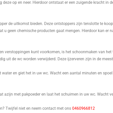
 deze op en neer. Hierdoor ontstaat er een zuigende kracht in d
er de uitkomst bieden. Deze ontstoppers zijn tenslotte te koop 
p dat u geen chemische producten gaat mengen. Hierdoor kan er 
n verstoppingen kunt voorkomen, is het schoonmaken van het to
 uit de wc worden verwijderd. Deze ijzerveren zijn in de meeste
 water en giet het in uw wc. Wacht een aantal minuten en spoel he
 azijn met pakpoeder en laat het schuimen in uw wc. Wacht ver
en? Twijfel niet en neem contact met ons
0460966812