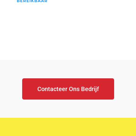
BEREIKBAAR
We Staan Altijd Voor jullie
klaar...
Contacteer Ons Bedrijf