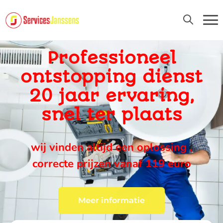
24U/24 EN 7D/7
Professioneel
ontstopping dienst
20 jaar ervaring,
snel ter plaats
wij vinden altijd een oplossing ,
correcte prijzen vanaf 119 euro
Meer informatie