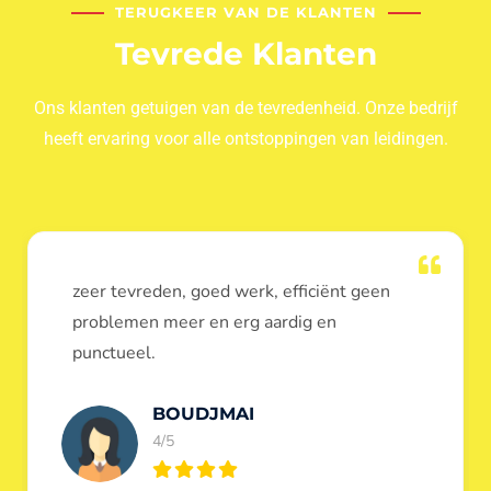
TERUGKEER VAN DE KLANTEN
Tevrede Klanten
Ons klanten getuigen van de tevredenheid. Onze bedrijf
heeft ervaring voor alle ontstoppingen van leidingen.
Dank u voor de ontstopping van wc, werd
heel goed uitgevoerd, door de loodgieters
ontstoppers services janssens.
Eric Garfield
5/5