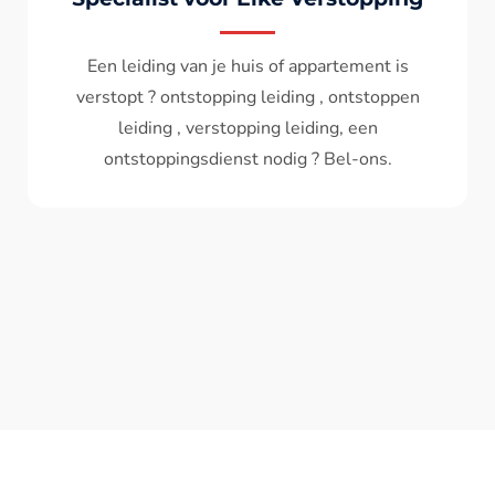
Wc spoelt niet meer door ? het water komt
terug ? ontstoppen wc , ontstopping wc , wc
verstopt , een ontstoppingsdienst nodig ?
Bel - ons ? V.A 119€