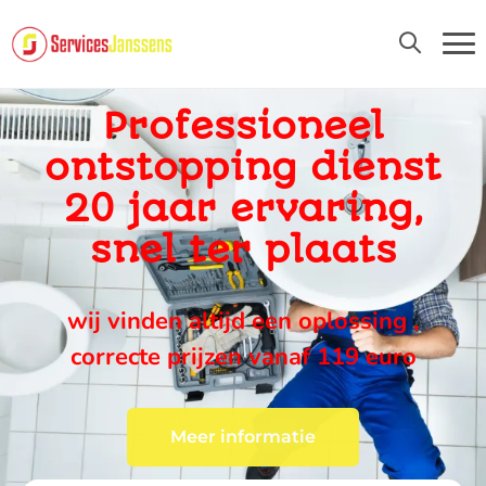
24U/24 EN 7D/7
Professioneel
ontstopping dienst
20 jaar ervaring,
snel ter plaats
wij vinden altijd een oplossing ,
correcte prijzen vanaf 119 euro
Meer informatie