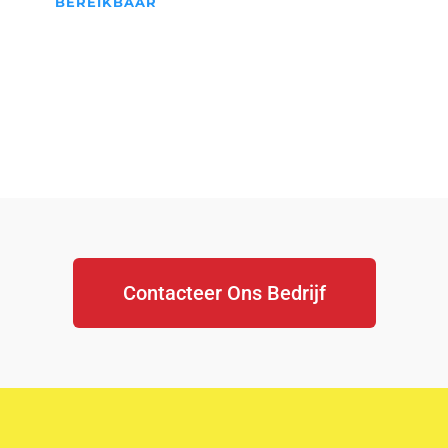
BEREIKBAAR
We Staan Altijd Voor jullie
klaar...
Contacteer Ons Bedrijf