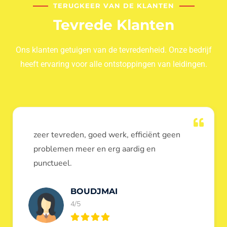
TERUGKEER VAN DE KLANTEN
Tevrede Klanten
Ons klanten getuigen van de tevredenheid. Onze bedrijf
heeft ervaring voor alle ontstoppingen van leidingen.
Dank u voor de ontstopping van wc, werd
heel goed uitgevoerd, door de loodgieters
ontstoppers services janssens.
Eric Garfield
5/5