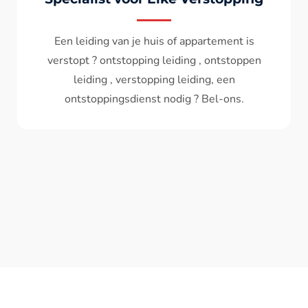
Wc spoelt niet meer door ? het water komt
terug ? ontstoppen wc , ontstopping wc , wc
verstopt , een ontstoppingsdienst nodig ?
Bel - ons ? V.A 119€