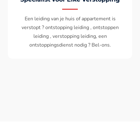
Wc spoelt niet meer door ? het water komt
terug ? ontstoppen wc , ontstopping wc , wc
verstopt , een ontstoppingsdienst nodig ?
Bel - ons ? V.A 119€