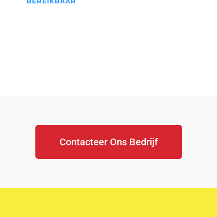
BEREIKBAAR
We Staan Altijd Voor jullie
klaar...
Contacteer Ons Bedrijf