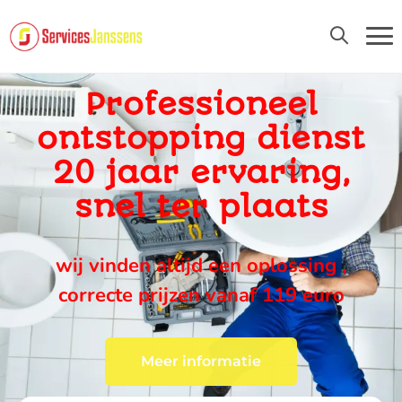
24U/24 EN 7D/7
Professioneel
ontstopping dienst
20 jaar ervaring,
snel ter plaats
wij vinden altijd een oplossing ,
correcte prijzen vanaf 119 euro
Meer informatie