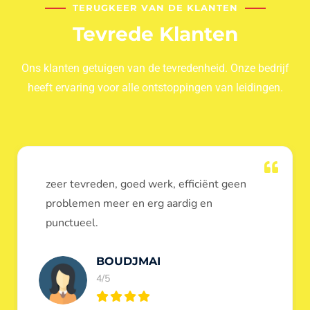
TERUGKEER VAN DE KLANTEN
Tevrede Klanten
Ons klanten getuigen van de tevredenheid. Onze bedrijf
heeft ervaring voor alle ontstoppingen van leidingen.
Dank u voor de ontstopping van wc, werd
heel goed uitgevoerd, door de loodgieters
ontstoppers services janssens.
Eric Garfield
5/5