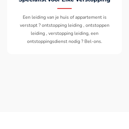
Wc spoelt niet meer door ? het water komt
terug ? ontstoppen wc , ontstopping wc , wc
verstopt , een ontstoppingsdienst nodig ?
Bel - ons ? V.A 119€