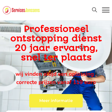
24U/24 EN 7D/7
Professioneel
ontstopping dienst
20 jaar ervaring,
snel ter plaats
wij vinden altijd een oplossing ,
correcte prijzen vanaf 119 euro
Meer informatie