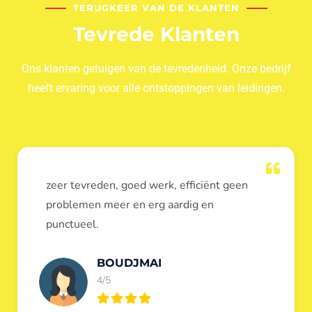
TERUGKEER VAN DE KLANTEN
Tevrede Klanten
Ons klanten getuigen van de tevredenheid. Onze bedrijf
heeft ervaring voor alle ontstoppingen van leidingen.
Dank u voor de ontstopping van wc, werd
heel goed uitgevoerd, door de loodgieters
ontstoppers services janssens.
Eric Garfield
5/5