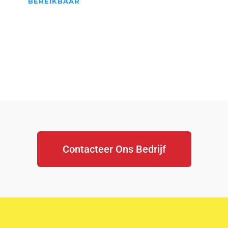
BEREIKBAAR
We Staan Altijd Voor jullie
klaar...
Contacteer Ons Bedrijf