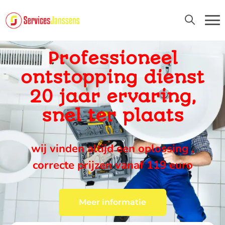
24U/24 EN 7D/7
Professioneel
ontstopping dienst
20 jaar ervaring,
snel ter plaats
wij vinden altijd een oplossing ,
correcte prijzen vanaf 119 euro
Meer informatie