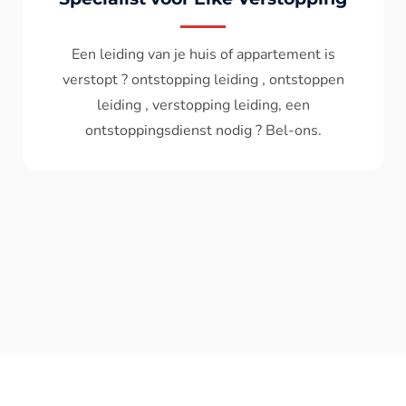
Wc spoelt niet meer door ? het water komt
terug ? ontstoppen wc , ontstopping wc , wc
verstopt , een ontstoppingsdienst nodig ?
Bel - ons ? V.A 119€