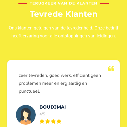
TERUGKEER VAN DE KLANTEN
Tevrede Klanten
Ons klanten getuigen van de tevredenheid. Onze bedrijf
heeft ervaring voor alle ontstoppingen van leidingen.
Dank u voor de ontstopping van wc, werd
heel goed uitgevoerd, door de loodgieters
ontstoppers services janssens.
Eric Garfield
5/5