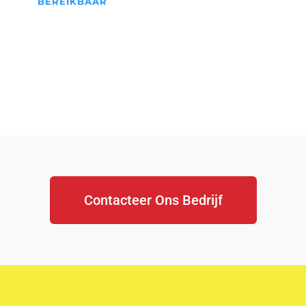
BEREIKBAAR
We Staan Altijd Voor jullie
klaar...
Contacteer Ons Bedrijf